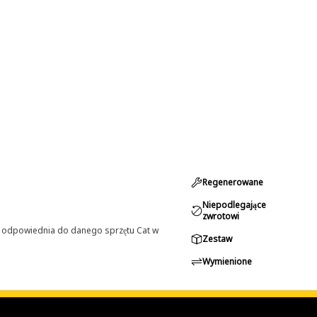
Regenerowane
Niepodlegające
zwrotowi
st odpowiednia do danego sprzętu Cat w
Zestaw
Wymienione