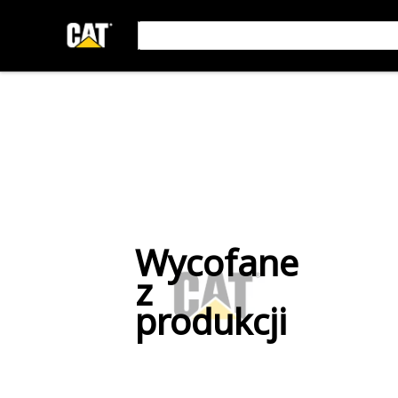
Wycofane
z
produkcji