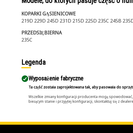
Modele, do których pasuje część o n
KOPARKI GĄSIENICOWE
219D 229D 245D 231D 215D 225D 235C 245B 235
PRZEDSIĘBIERNA
235C
Legenda
Wyposażenie fabryczne
Ta część została zaprojektowana tak, aby pasowała do sprzęt
Wszelkie zmiany konfiguracji producenta mogą spowodować, że
bieżącym stanie i przyjętej konfiguracji, skontaktuj się z dea