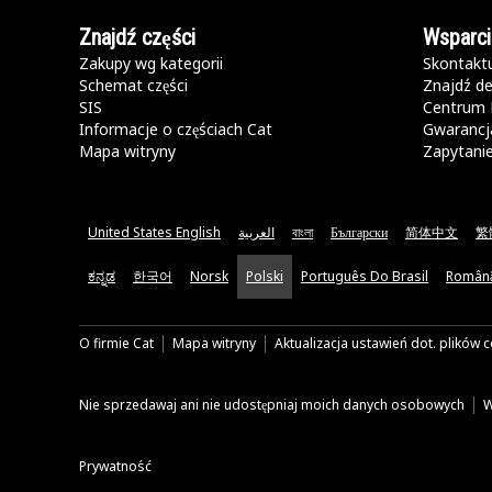
Znajdź części
Wsparci
Zakupy wg kategorii
Skontaktu
Schemat części
Znajdź de
SIS
Centrum 
Informacje o częściach Cat
Gwarancja
Mapa witryny
Zapytani
United States English
العربية
বাংলা
Български
简体中文
繁
ಕನ್ನಡ
한국어
Norsk
Polski
Português Do Brasil
Român
O firmie Cat
Mapa witryny
Aktualizacja ustawień dot. plików 
Nie sprzedawaj ani nie udostępniaj moich danych osobowych
W
Prywatność