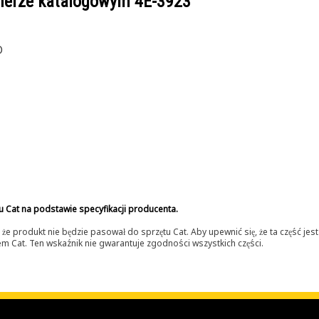
umerze katalogowym
4E-3923
D
u Cat na podstawie specyfikacji producenta.
 produkt nie będzie pasował do sprzętu Cat. Aby upewnić się, że ta część je
lerem Cat. Ten wskaźnik nie gwarantuje zgodności wszystkich części.