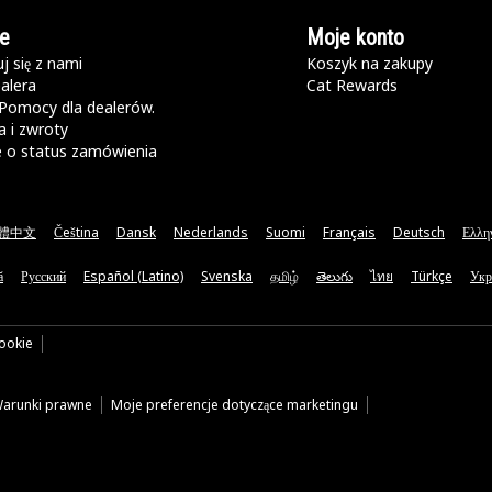
e
Moje konto
j się z nami
Koszyk na zakupy
alera
Cat Rewards
Pomocy dla dealerów.
 i zwroty
e o status zamówienia
體中文
Čeština
Dansk
Nederlands
Suomi
Français
Deutsch
Ελλη
ă
Русский
Español (Latino)
Svenska
தமிழ்
తెలుగు
ไทย
Türkçe
Укр
cookie
arunki prawne
Moje preferencje dotyczące marketingu