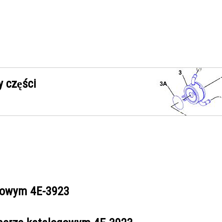
 części
ogowym
4E-3923