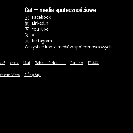
Cat — media społecznościowe
Facebook
LinkedIn
YouTube
X
Instagram
Wszystkie konta mediów społecznościowych
νικά
עברית
हिन्दी
Bahasa Indonesia
Italiano
日本語
аїнська Мова
Tiếng Việt