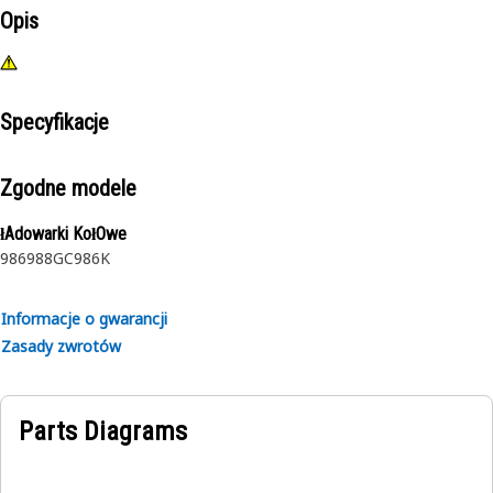
Opis
Specyfikacje
Zgodne modele
łAdowarki KołOwe
986
988GC
986K
Informacje o gwarancji
Zasady zwrotów
Parts Diagrams