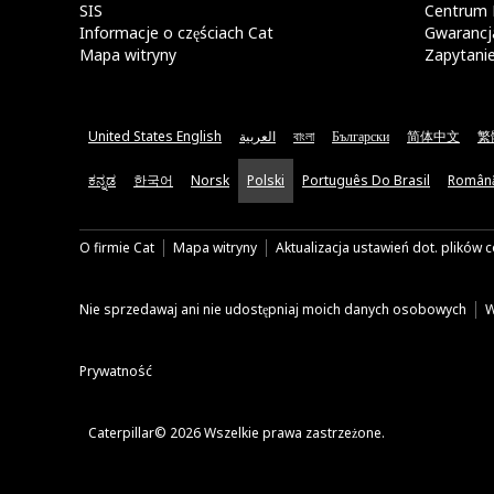
SIS
Centrum 
Informacje o częściach Cat
Gwarancja
Mapa witryny
Zapytani
United States English
العربية
বাংলা
Български
简体中文
繁
ಕನ್ನಡ
한국어
Norsk
Polski
Português Do Brasil
Român
O firmie Cat
Mapa witryny
Aktualizacja ustawień dot. plików 
Nie sprzedawaj ani nie udostępniaj moich danych osobowych
W
Prywatność
Caterpillar© 2026 Wszelkie prawa zastrzeżone.