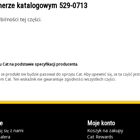
umerze katalogowym
529-0713
lności tej części.
u Cat na podstawie specyfikacji producenta.
 produkt nie będzie pasował do sprzętu Cat. Aby upewnić się, że ta część je
lerem Cat. Ten wskaźnik nie gwarantuje zgodności wszystkich części.
e
Moje konto
j się z nami
Koszyk na zakupy
alera
Cat Rewards