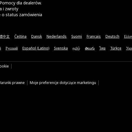
Pomocy dla dealerów.
 i zwroty
e o status zamówienia
體中文
Čeština
Dansk
Nederlands
Suomi
Français
Deutsch
Ελλη
ă
Русский
Español (Latino)
Svenska
தமிழ்
తెలుగు
ไทย
Türkçe
Укр
cookie
arunki prawne
Moje preferencje dotyczące marketingu