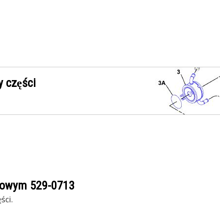
 części
ogowym
529-0713
ści.