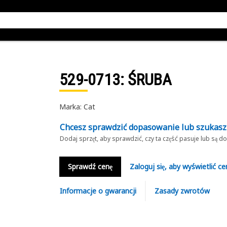
529-0713
: ŚRUBA
Marka: Cat
Chcesz sprawdzić dopasowanie lub szukas
Dodaj sprzęt, aby sprawdzić, czy ta część pasuje lub są 
Sprawdź cenę
Zaloguj się, aby wyświetlić ce
Informacje o gwarancji
Zasady zwrotów