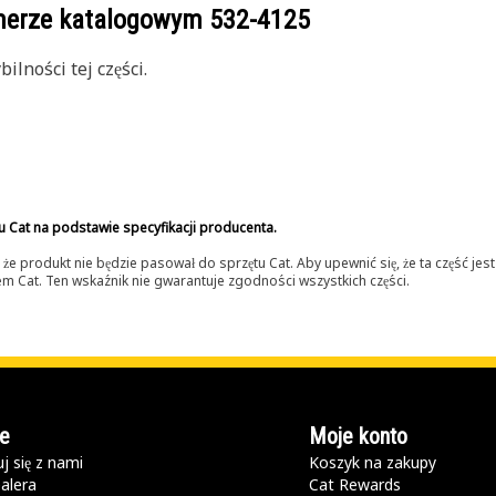
umerze katalogowym
532-4125
lności tej części.
u Cat na podstawie specyfikacji producenta.
 produkt nie będzie pasował do sprzętu Cat. Aby upewnić się, że ta część je
lerem Cat. Ten wskaźnik nie gwarantuje zgodności wszystkich części.
e
Moje konto
j się z nami
Koszyk na zakupy
alera
Cat Rewards