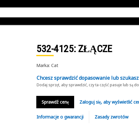
532-4125
: ZŁĄCZE
Marka: Cat
Chcesz sprawdzić dopasowanie lub szukas
Dodaj sprzęt, aby sprawdzić, czy ta część pasuje lub są 
Sprawdź cenę
Zaloguj się, aby wyświetlić ce
Informacje o gwarancji
Zasady zwrotów