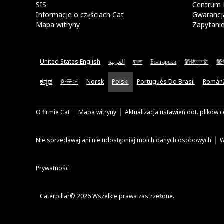
SIS
Centrum 
Informacje o częściach Cat
Gwarancja
Mapa witryny
Zapytani
United States English
العربية
বাংলা
Български
简体中文
繁
ಕನ್ನಡ
한국어
Norsk
Polski
Português Do Brasil
Român
O firmie Cat
Mapa witryny
Aktualizacja ustawień dot. plików 
Nie sprzedawaj ani nie udostępniaj moich danych osobowych
W
Prywatność
Caterpillar© 2026 Wszelkie prawa zastrzeżone.