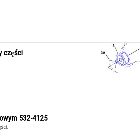
 części
ogowym
532-4125
ści.