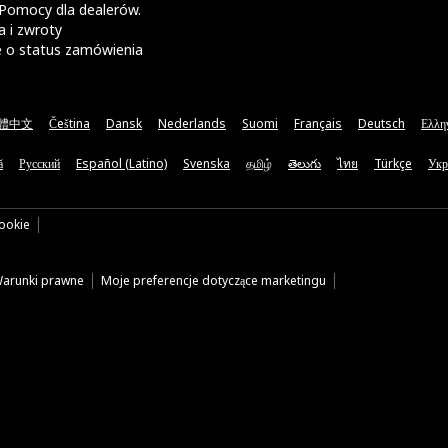
Pomocy dla dealerów.
 i zwroty
e o status zamówienia
體中文
Čeština
Dansk
Nederlands
Suomi
Français
Deutsch
Ελλη
ă
Русский
Español (Latino)
Svenska
தமிழ்
తెలుగు
ไทย
Türkçe
Укр
cookie
arunki prawne
Moje preferencje dotyczące marketingu