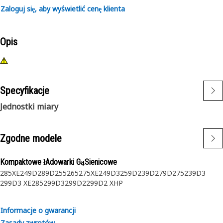
Zaloguj się, aby wyświetlić cenę klienta
Opis
Specyfikacje
Jednostki miary
Zgodne modele
Kompaktowe łAdowarki GąSienicowe
285XE
249D
289D
255
265
275XE
249D3
259D
239D
279D
275
239D3
299D3 XE
285
299D3
299D2
299D2 XHP
Informacje o gwarancji
Zasady zwrotów