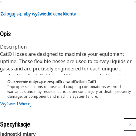
Zaloguj się, aby wyświetlić cenę klienta
Opis
Description:
Cat® Hoses are designed to maximize your equipment
uptime. These flexible hoses are used to convey liquids or
gases and are precisely engineered for each unique
application. Each Cat hose utilizes superior bulk materials
Ostrzeżenie dotyczące zespoł󷠰rzewod󷠧iętkich CatΠ
and processes, fabricated specifically to withstand the
Improper selections of hose and coupling combinations will void
application’s pressure and flow requirements which will
warranties and may result in serious personal injury or death, property
damage, or component and machine system failure.
ensure long life and proper machine functionality.
Wyświetl Więcej
Engineered with a specific application in mind, every Cat
hose is manufactured and cut to precise lengths to ensure
proper service and routing to existing systems on your Cat
Specyfikacje
Machine.
Jednostki miary