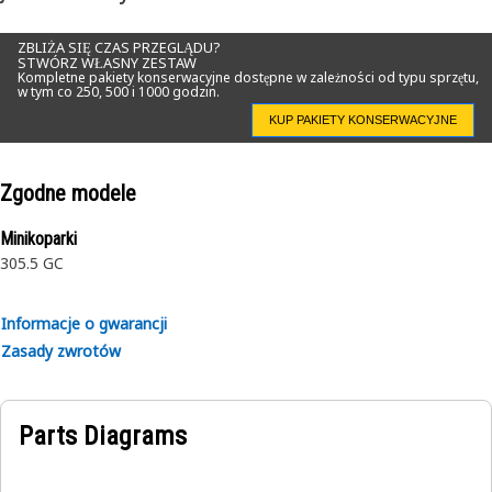
Application:
Consult your owner’s manual or contact your local Cat
ZBLIŻA SIĘ CZAS PRZEGLĄDU?
STWÓRZ WŁASNY ZESTAW
Dealer for more information.
Kompletne pakiety konserwacyjne dostępne w zależności od typu sprzętu,
w tym co 250, 500 i 1000 godzin.
KUP PAKIETY KONSERWACYJNE
Zgodne modele
Minikoparki
305.5 GC
Informacje o gwarancji
Zasady zwrotów
Parts Diagrams