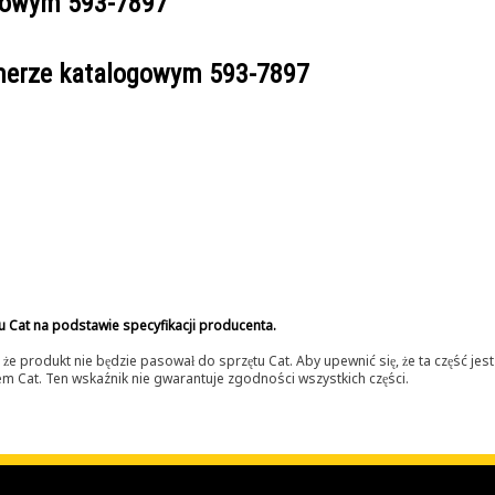
ogowym
593-7897
umerze katalogowym
593-7897
u Cat na podstawie specyfikacji producenta.
 produkt nie będzie pasował do sprzętu Cat. Aby upewnić się, że ta część je
lerem Cat. Ten wskaźnik nie gwarantuje zgodności wszystkich części.