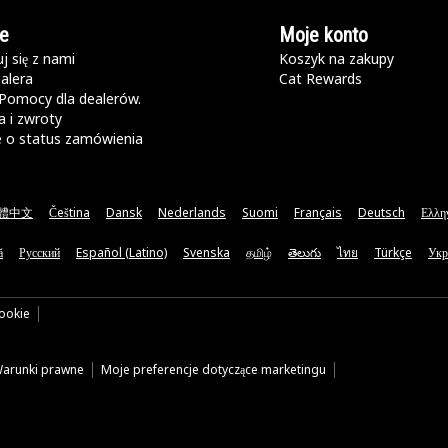
e
Moje konto
j się z nami
Koszyk na zakupy
alera
Cat Rewards
Pomocy dla dealerów.
 i zwroty
e o status zamówienia
體中文
Čeština
Dansk
Nederlands
Suomi
Français
Deutsch
Ελλη
ă
Русский
Español (Latino)
Svenska
தமிழ்
తెలుగు
ไทย
Türkçe
Укр
cookie
arunki prawne
Moje preferencje dotyczące marketingu