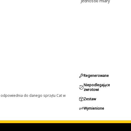
Jednostki miary
Regenerowane
Niepodlegające
zwrotowi
st odpowiednia do danego sprzętu Cat w
Zestaw
Wymienione