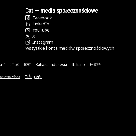
Cat — media społecznościowe
Facebook
LinkedIn
YouTube
X
Instagram
Wszystkie konta mediów społecznościowych
νικά
עברית
हिन्दी
Bahasa Indonesia
Italiano
日本語
аїнська Мова
Tiếng Việt