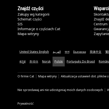
Znajdź części
Wsparci
Zakupy wg kategorii
Skontaktu
Schemat części
Znajdź de
SIS
Centrum 
Informacje o częściach Cat
Gwarancja
Mapa witryny
Zapytani
United States English
العربية
বাংলা
Български
简体中文
繁
ಕನ್ನಡ
한국어
Norsk
Polski
Português Do Brasil
Român
O firmie Cat
Mapa witryny
Aktualizacja ustawień dot. plików 
Nie sprzedawaj ani nie udostępniaj moich danych osobowych
W
Prywatność