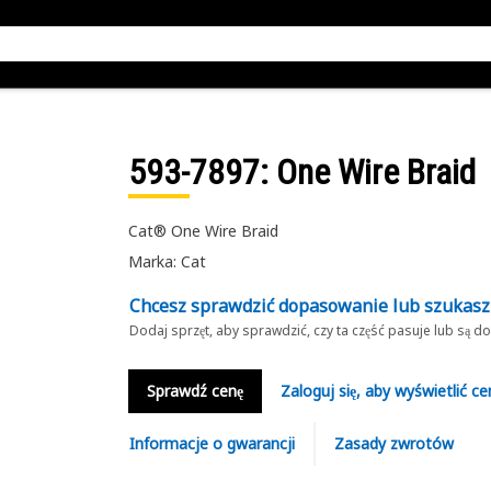
593-7897
: One Wire Braid
Cat® One Wire Braid
Marka: Cat
Chcesz sprawdzić dopasowanie lub szukas
Dodaj sprzęt, aby sprawdzić, czy ta część pasuje lub są 
Sprawdź cenę
Zaloguj się, aby wyświetlić ce
Informacje o gwarancji
Zasady zwrotów