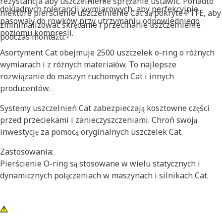
rezystancja aby uszczelnienie sprężanie ustawić. Ponadto
dokładnych tolerancji wymiarowych, aby perfekcyjnie
niektóre pierścienie uszczelnienie Cat są pokryte PTFE, aby
pasowały do rowków przy utrzymaniu odpowiedniego
zminimalizować skręcanie i przecinanie uszczelnienie
poziomu kompresji.
podczas montażu.
Asortyment Cat obejmuje 2500 uszczelek o-ring o różnych
wymiarach i z różnych materiałów. To najlepsze
rozwiązanie do maszyn ruchomych Cat i innych
producentów.
Systemy uszczelnień Cat zabezpieczają kosztowne części
przed przeciekami i zanieczyszczeniami. Chroń swoją
inwestycję za pomocą oryginalnych uszczelek Cat.
Zastosowania:
Pierścienie O-ring są stosowane w wielu statycznych i
dynamicznych połączeniach w maszynach i silnikach Cat.