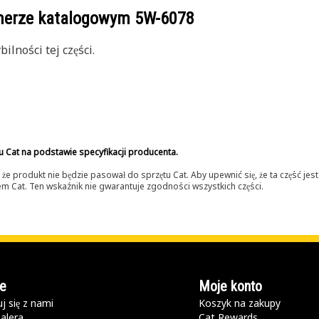
umerze katalogowym
5W-6078
lności tej części.
u Cat na podstawie specyfikacji producenta.
 produkt nie będzie pasował do sprzętu Cat. Aby upewnić się, że ta część je
lerem Cat. Ten wskaźnik nie gwarantuje zgodności wszystkich części.
e
Moje konto
j się z nami
Koszyk na zakupy
alera
Cat Rewards