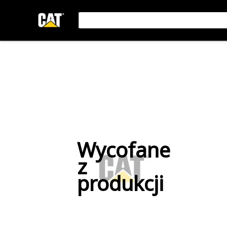
Wycofane
z
produkcji