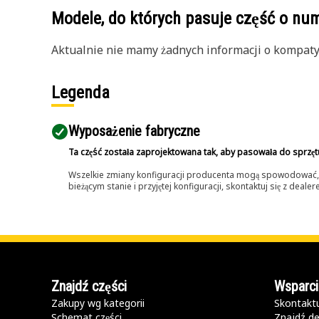
Modele, do których pasuje część o n
Aktualnie nie mamy żadnych informacji o kompatybi
Legenda
Wyposażenie fabryczne
Ta część została zaprojektowana tak, aby pasowała do sprzęt
Wszelkie zmiany konfiguracji producenta mogą spowodować, że
bieżącym stanie i przyjętej konfiguracji, skontaktuj się z dea
Znajdź części
Wsparci
Zakupy wg kategorii
Skontaktu
Schemat części
Znajdź de