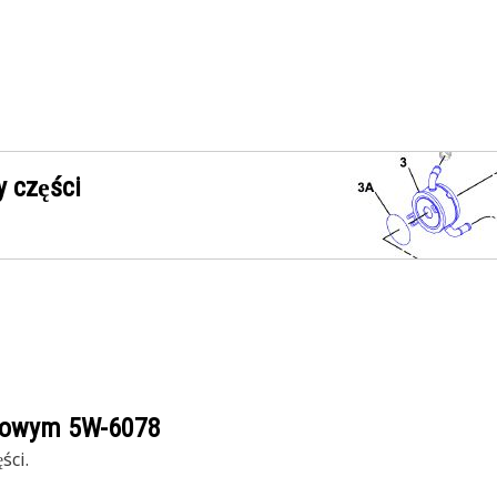
 części
ogowym
5W-6078
ści.