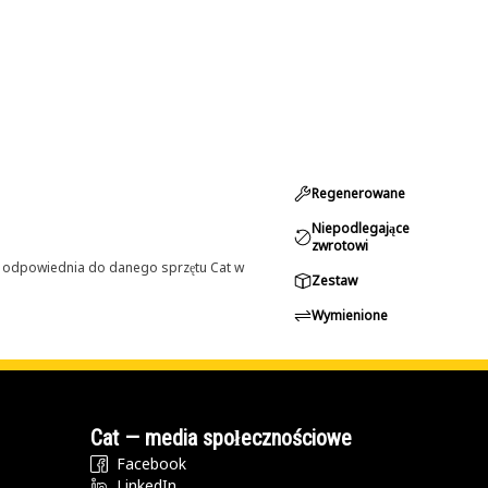
Regenerowane
Niepodlegające
zwrotowi
st odpowiednia do danego sprzętu Cat w
Zestaw
Wymienione
Cat — media społecznościowe
Facebook
LinkedIn