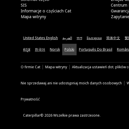
SIS
Centrum 
Informacje o częściach Cat
Gwarancja
Mapa witryny
Zapytani
United States English
العربية
বাংলা
Български
简体中文
繁
ಕನ್ನಡ
한국어
Norsk
Polski
Português Do Brasil
Român
O firmie Cat
Mapa witryny
Aktualizacja ustawień dot. plików 
Nie sprzedawaj ani nie udostępniaj moich danych osobowych
W
Prywatność
Caterpillar© 2026 Wszelkie prawa zastrzeżone.