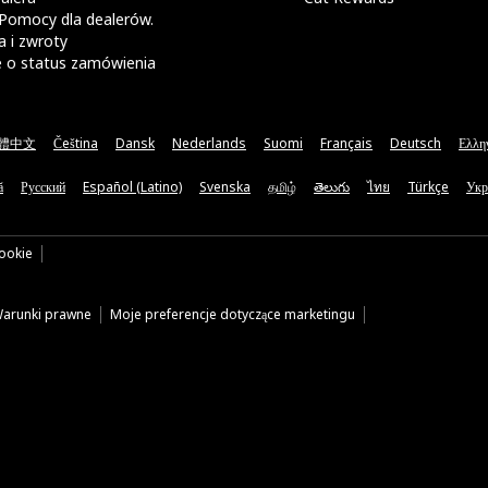
Pomocy dla dealerów.
 i zwroty
e o status zamówienia
體中文
Čeština
Dansk
Nederlands
Suomi
Français
Deutsch
Ελλη
ă
Русский
Español (Latino)
Svenska
தமிழ்
తెలుగు
ไทย
Türkçe
Укр
cookie
arunki prawne
Moje preferencje dotyczące marketingu