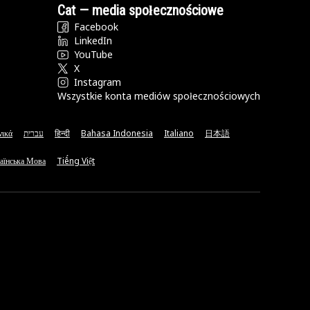
Cat — media społecznościowe
Facebook
LinkedIn
YouTube
X
Instagram
Wszystkie konta mediów społecznościowych
νικά
עברית
हिन्दी
Bahasa Indonesia
Italiano
日本語
аїнська Мова
Tiếng Việt