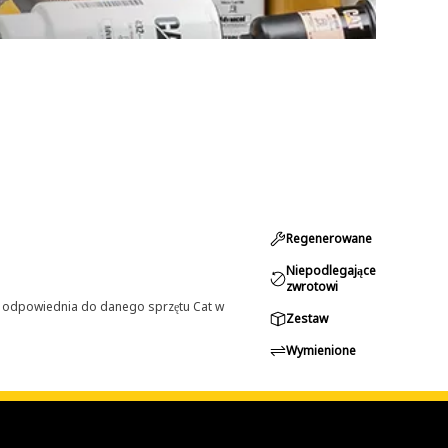
Regenerowane
Niepodlegające
zwrotowi
st odpowiednia do danego sprzętu Cat w
Zestaw
Wymienione