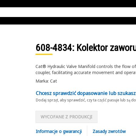
608-4834
: Kolektor zawor
Cat® Hydraulic Valve Manifold controls the flow of 
coupler, facilitating accurate movement and opera
Marka: Cat
Chcesz sprawdzić dopasowanie lub szukas
Dodaj sprzęt, aby sprawdzić, czy ta część pasuje lub są 
WYCOFANE Z PRODUKCJI
Informacje o gwarancji
Zasady zwrotów