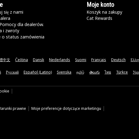
e
Moje konto
j się z nami
Koszyk na zakupy
alera
Cat Rewards
Pomocy dla dealerów.
 i zwroty
e o status zamówienia
體中文
Čeština
Dansk
Nederlands
Suomi
Français
Deutsch
Ελλη
ă
Русский
Español (Latino)
Svenska
தமிழ்
తెలుగు
ไทย
Türkçe
Укр
cookie
arunki prawne
Moje preferencje dotyczące marketingu