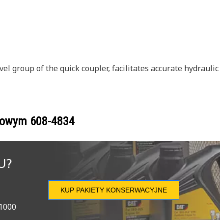
l group of the quick coupler, facilitates accurate hydraulic
ogowym
608-4834
U?
KUP PAKIETY KONSERWACYJNE
 1000