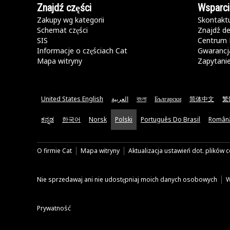
Znajdź części
Wsparci
Zakupy wg kategorii
Skontaktu
Schemat części
Znajdź de
SIS
Centrum 
Informacje o częściach Cat
Gwarancja
Mapa witryny
Zapytani
United States English
العربية
বাংলা
Български
简体中文
繁
ಕನ್ನಡ
한국어
Norsk
Polski
Português Do Brasil
Român
O firmie Cat
Mapa witryny
Aktualizacja ustawień dot. plików 
Nie sprzedawaj ani nie udostępniaj moich danych osobowych
W
Prywatność