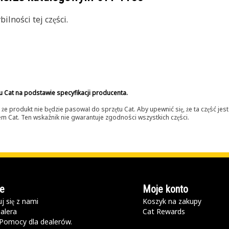
lności tej części.
u Cat na podstawie specyfikacji producenta.
 produkt nie będzie pasował do sprzętu Cat. Aby upewnić się, że ta część je
lerem Cat. Ten wskaźnik nie gwarantuje zgodności wszystkich części.
e
Moje konto
j się z nami
Koszyk na zakupy
alera
Cat Rewards
Pomocy dla dealerów.