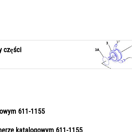
 części
ogowym
611-1155
umerze katalogowym
611-1155