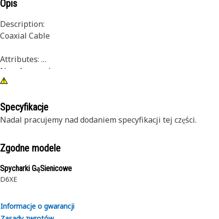
Opis
Description:
Coaxial Cable
Attributes:
Non-Armored
Recommended Application:
Specyfikacje
All work environments
Nadal pracujemy nad dodaniem specyfikacji tej części.
Zgodne modele
Spycharki GąSienicowe
D6XE
Informacje o gwarancji
Zasady zwrotów