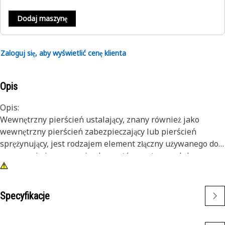
Dodaj maszynę
Zaloguj się, aby wyświetlić cenę klienta
Opis
Opis:
Wewnętrzny pierścień ustalający, znany również jako
wewnętrzny pierścień zabezpieczający lub pierścień
sprężynujący, jest rodzajem element złączny używanego do
mocowania i mocowania elementów w otworze lub
obudowie. W przeciwieństwie do zewnętrznych pierścieni
zabezpieczających, które pasują do wału lub styk,
wewnętrzne pierścienie sprężynujące są instalowane
Specyfikacje
wewnątrz otworu lub rowka, aby utrzymać elementy na
miejscu. Głównym celem wewnętrznego pierścienia