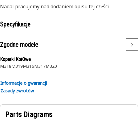
Nadal pracujemy nad dodaniem opisu tej części.
Specyfikacje
Zgodne modele
Koparki KołOwe
M318
M319
M316
M317
M320
Informacje o gwarancji
Zasady zwrotów
Parts Diagrams