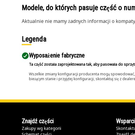
Modele, do których pasuje część o n
Aktualnie nie mamy żadnych informacji o kompatybi
Legenda
Wyposażenie fabryczne
Ta część została zaprojektowana tak, aby pasowała do sprzęt
Wszelkie zmiany konfiguracji producenta mogą spowodować, że
bieżącym stanie i przyjętej konfiguracji, skontaktuj się z dea
Znajdź części
Wsparci
Zakupy wg kategorii
Skontaktu
Schemat części
Znajdź de