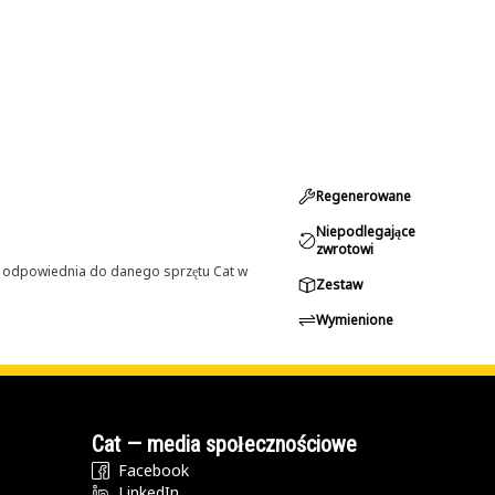
Regenerowane
Niepodlegające
zwrotowi
st odpowiednia do danego sprzętu Cat w
Zestaw
Wymienione
Cat — media społecznościowe
Facebook
LinkedIn