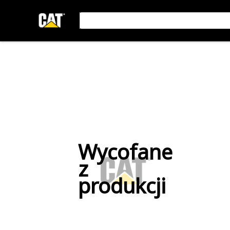
Wycofane
z
produkcji