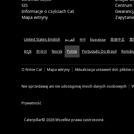
SIS
Centrum 
Informacje o częściach Cat
Gwarancja
Mapa witryny
Zapytani
United States English
العربية
বাংলা
Български
简体中文
繁
ಕನ್ನಡ
한국어
Norsk
Polski
Português Do Brasil
Român
O firmie Cat
Mapa witryny
Aktualizacja ustawień dot. plików 
Nie sprzedawaj ani nie udostępniaj moich danych osobowych
W
Prywatność
Caterpillar© 2026 Wszelkie prawa zastrzeżone.