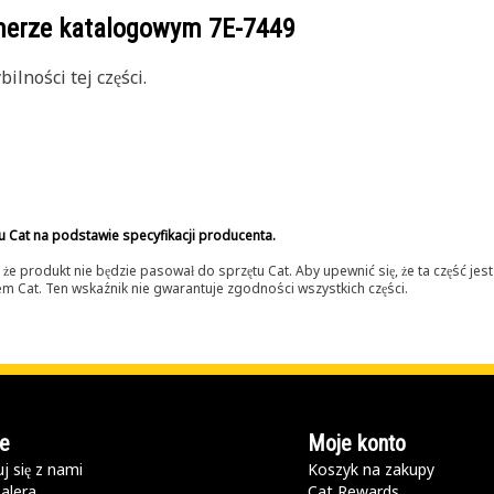
umerze katalogowym
7E-7449
lności tej części.
u Cat na podstawie specyfikacji producenta.
 produkt nie będzie pasował do sprzętu Cat. Aby upewnić się, że ta część je
lerem Cat. Ten wskaźnik nie gwarantuje zgodności wszystkich części.
e
Moje konto
j się z nami
Koszyk na zakupy
alera
Cat Rewards