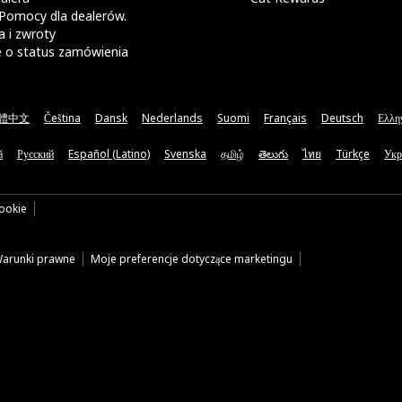
Pomocy dla dealerów.
 i zwroty
e o status zamówienia
體中文
Čeština
Dansk
Nederlands
Suomi
Français
Deutsch
Ελλη
ă
Русский
Español (Latino)
Svenska
தமிழ்
తెలుగు
ไทย
Türkçe
Укр
cookie
arunki prawne
Moje preferencje dotyczące marketingu