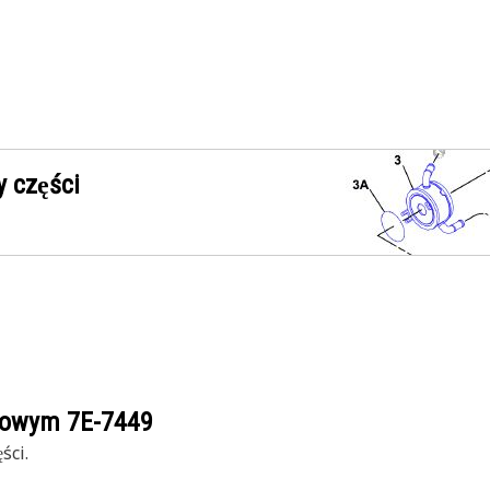
 części
ogowym
7E-7449
ści.