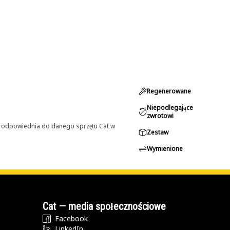
Regenerowane
Niepodlegające
zwrotowi
st odpowiednia do danego sprzętu Cat w
Zestaw
Wymienione
Cat — media społecznościowe
Facebook
LinkedIn