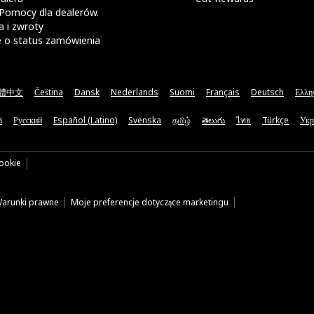
Pomocy dla dealerów.
 i zwroty
e o status zamówienia
體中文
Čeština
Dansk
Nederlands
Suomi
Français
Deutsch
Ελλη
ă
Русский
Español (Latino)
Svenska
தமிழ்
తెలుగు
ไทย
Türkçe
Укр
cookie
arunki prawne
Moje preferencje dotyczące marketingu