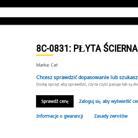
8C-0831
: PŁYTA ŚCIERNA
Marka: Cat
Chcesz sprawdzić dopasowanie lub szukas
Dodaj sprzęt, aby sprawdzić, czy ta część pasuje lub są 
Sprawdź cenę
Zaloguj się, aby wyświetlić ce
Informacje o gwarancji
Zasady zwrotów