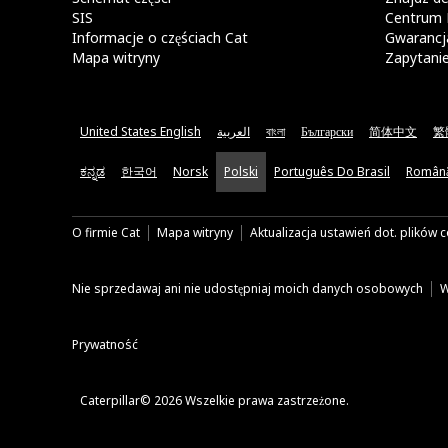
SIS
Centrum 
Informacje o częściach Cat
Gwarancja
Mapa witryny
Zapytani
United States English
العربية
বাংলা
Български
简体中文
繁
ಕನ್ನಡ
한국어
Norsk
Polski
Português Do Brasil
Român
O firmie Cat
Mapa witryny
Aktualizacja ustawień dot. plików 
Nie sprzedawaj ani nie udostępniaj moich danych osobowych
W
Prywatność
Caterpillar© 2026 Wszelkie prawa zastrzeżone.