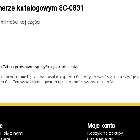
umerze katalogowym
8C-0831
lności tej części.
u Cat na podstawie specyfikacji producenta.
 produkt nie będzie pasował do sprzętu Cat. Aby upewnić się, że ta część je
lerem Cat. Ten wskaźnik nie gwarantuje zgodności wszystkich części.
e
Moje konto
j się z nami
Koszyk na zakupy
alera
Cat Rewards