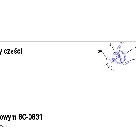
 części
ogowym
8C-0831
ści.