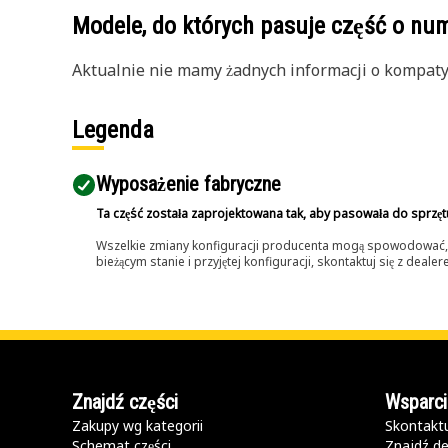
Modele, do których pasuje część o n
Aktualnie nie mamy żadnych informacji o kompatybi
Legenda
Wyposażenie fabryczne
Ta część została zaprojektowana tak, aby pasowała do sprzęt
Wszelkie zmiany konfiguracji producenta mogą spowodować, że
bieżącym stanie i przyjętej konfiguracji, skontaktuj się z dea
Znajdź części
Wsparci
Zakupy wg kategorii
Skontaktu
Schemat części
Znajdź de