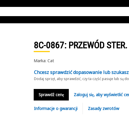
8C-0867
: PRZEWÓD STER.
Marka: Cat
Chcesz sprawdzić dopasowanie lub szukas
Dodaj sprzęt, aby sprawdzić, czy ta część pasuje lub są 
Sprawdź cenę
Zaloguj się, aby wyświetlić ce
Informacje o gwarancji
Zasady zwrotów