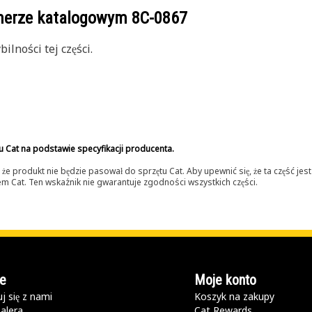
umerze katalogowym
8C-0867
lności tej części.
u Cat na podstawie specyfikacji producenta.
 produkt nie będzie pasował do sprzętu Cat. Aby upewnić się, że ta część je
lerem Cat. Ten wskaźnik nie gwarantuje zgodności wszystkich części.
e
Moje konto
j się z nami
Koszyk na zakupy
alera
Cat Rewards