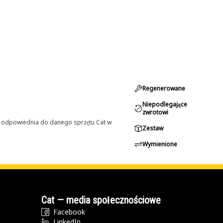
Regenerowane
Niepodlegające
zwrotowi
st odpowiednia do danego sprzętu Cat w
Zestaw
Wymienione
Cat — media społecznościowe
Facebook
LinkedIn