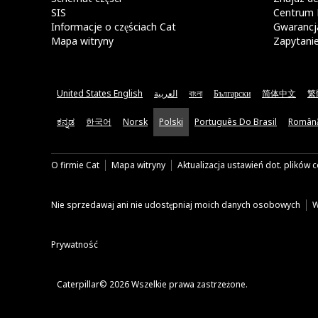
SIS
Centrum 
Informacje o częściach Cat
Gwarancja
Mapa witryny
Zapytani
United States English
العربية
বাংলা
Български
简体中文
繁
ಕನ್ನಡ
한국어
Norsk
Polski
Português Do Brasil
Român
O firmie Cat
Mapa witryny
Aktualizacja ustawień dot. plików 
Nie sprzedawaj ani nie udostępniaj moich danych osobowych
W
Prywatność
Caterpillar© 2026 Wszelkie prawa zastrzeżone.