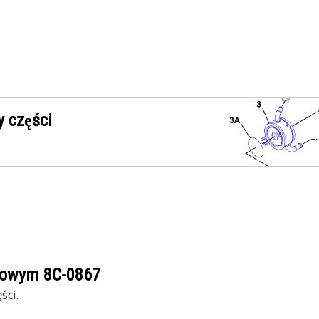
 części
ogowym
8C-0867
ści.