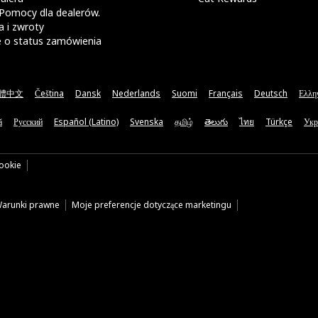
Pomocy dla dealerów.
 i zwroty
e o status zamówienia
體中文
Čeština
Dansk
Nederlands
Suomi
Français
Deutsch
Ελλη
ă
Русский
Español (Latino)
Svenska
தமிழ்
తెలుగు
ไทย
Türkçe
Укр
cookie
arunki prawne
Moje preferencje dotyczące marketingu