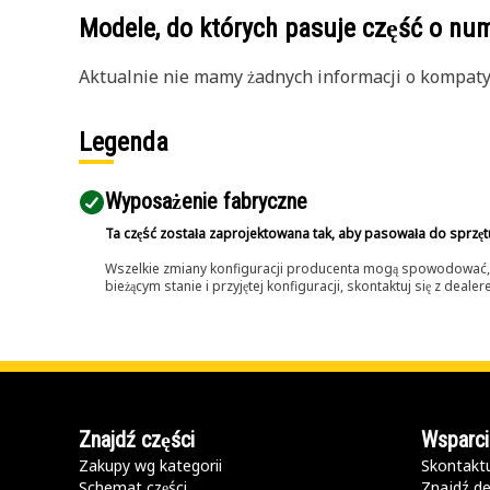
Modele, do których pasuje część o n
Aktualnie nie mamy żadnych informacji o kompatybi
Legenda
Wyposażenie fabryczne
Ta część została zaprojektowana tak, aby pasowała do sprzęt
Wszelkie zmiany konfiguracji producenta mogą spowodować, że
bieżącym stanie i przyjętej konfiguracji, skontaktuj się z dea
Znajdź części
Wsparci
Zakupy wg kategorii
Skontaktu
Schemat części
Znajdź de