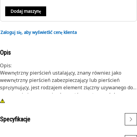
Dodaj maszynę
Zaloguj się, aby wyświetlić cenę klienta
Opis
Opis:
Wewnętrzny pierścień ustalający, znany również jako
wewnętrzny pierścień zabezpieczający lub pierścień
sprężynujący, jest rodzajem element złączny używanego do
mocowania i mocowania elementów w otworze lub
obudowie. W przeciwieństwie do zewnętrznych pierścieni
zabezpieczających, które pasują do wału lub styk,
wewnętrzne pierścienie sprężynujące są instalowane
Specyfikacje
wewnątrz otworu lub rowka, aby utrzymać elementy na
miejscu. Głównym celem wewnętrznego pierścienia