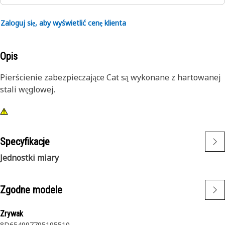
Zaloguj się, aby wyświetlić cenę klienta
Opis
Pierścienie zabezpieczające Cat są wykonane z hartowanej
stali węglowej.
Specyfikacje
Jednostki miary
Zgodne modele
Zrywak
8D
6
5
4
9
977
951
955
10