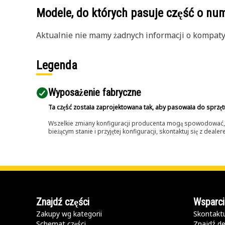
Modele, do których pasuje część o n
Aktualnie nie mamy żadnych informacji o kompatybi
Legenda
Wyposażenie fabryczne
Ta część została zaprojektowana tak, aby pasowała do sprzęt
Wszelkie zmiany konfiguracji producenta mogą spowodować, że
bieżącym stanie i przyjętej konfiguracji, skontaktuj się z dea
Znajdź części
Wsparci
Zakupy wg kategorii
Skontaktu
Schemat części
Znajdź de