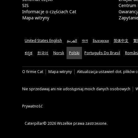
SIS
Centrum 
Informacje o częściach Cat
Gwarancja
Mapa witryny
Zapytani
United States English
العربية
বাংলা
Български
简体中文
繁
ಕನ್ನಡ
한국어
Norsk
Polski
Português Do Brasil
Român
O firmie Cat
Mapa witryny
Aktualizacja ustawień dot. plików 
Nie sprzedawaj ani nie udostępniaj moich danych osobowych
W
Prywatność
Caterpillar© 2026 Wszelkie prawa zastrzeżone.