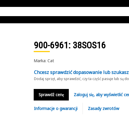
900-6961
: 38SOS16
Marka: Cat
Chcesz sprawdzić dopasowanie lub szukas
Dodaj sprzęt, aby sprawdzić, czy ta część pasuje lub są 
Sprawdź cenę
Zaloguj się, aby wyświetlić ce
Informacje o gwarancji
Zasady zwrotów