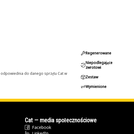
Regenerowane
Niepodlegające
zwrotowi
st odpowiednia do danego sprzętu Cat w
Zestaw
Wymienione
Cat — media społecznościowe
Facebook
LinkedIn