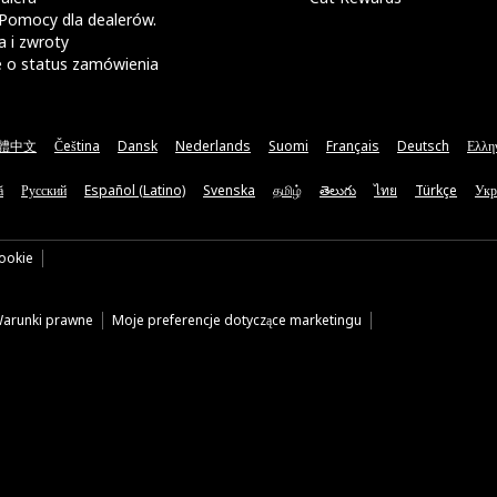
Pomocy dla dealerów.
 i zwroty
e o status zamówienia
體中文
Čeština
Dansk
Nederlands
Suomi
Français
Deutsch
Ελλη
ă
Русский
Español (Latino)
Svenska
தமிழ்
తెలుగు
ไทย
Türkçe
Укр
cookie
arunki prawne
Moje preferencje dotyczące marketingu