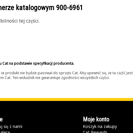
umerze katalogowym
900-6961
lności tej części.
u Cat na podstawie specyfikacji producenta.
 produkt nie będzie pasował do sprzętu Cat. Aby upewnić się, że ta część je
lerem Cat. Ten wskaźnik nie gwarantuje zgodności wszystkich części.
e
Moje konto
j się z nami
Koszyk na zakupy
alera
Cat Rewards