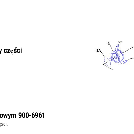
 części
ogowym
900-6961
ści.