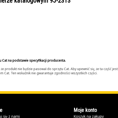
umerze katalogowym
9J-2313
u Cat na podstawie specyfikacji producenta.
 produkt nie będzie pasował do sprzętu Cat. Aby upewnić się, że ta część je
lerem Cat. Ten wskaźnik nie gwarantuje zgodności wszystkich części.
e
Moje konto
j się z nami
Koszyk na zakupy