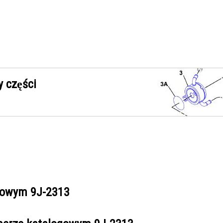
 części
ogowym
9J-2313