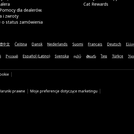
alera
Cat Rewards
Pomocy dla dealerów.
 i zwroty
e o status zamówienia
體中文
Čeština
Dansk
Nederlands
Suomi
Français
Deutsch
Ελλη
ă
Русский
Español (Latino)
Svenska
தமிழ்
తెలుగు
ไทย
Türkçe
Укр
cookie
arunki prawne
Moje preferencje dotyczące marketingu