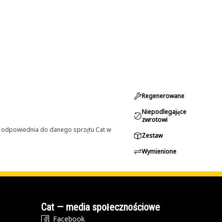
Regenerowane
Niepodlegające
zwrotowi
st odpowiednia do danego sprzętu Cat w
Zestaw
Wymienione
Cat — media społecznościowe
Facebook