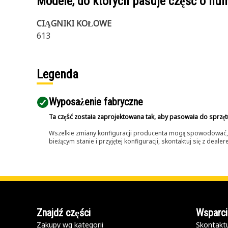
Modele, do których pasuje część o n
CIĄGNIKI KOŁOWE
613
Legenda
Wyposażenie fabryczne
Ta część została zaprojektowana tak, aby pasowała do sprzęt
Wszelkie zmiany konfiguracji producenta mogą spowodować, że
bieżącym stanie i przyjętej konfiguracji, skontaktuj się z dea
Znajdź części
Wsparci
Zakupy wg kategorii
Skontaktu