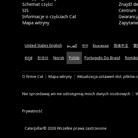
Schemat części
Znajdź de
SIS
Centrum 
Informacje o częściach Cat
Gwarancja
Mapa witryny
Zapytani
United States English
العربية
বাংলা
Български
简体中文
繁
ಕನ್ನಡ
한국어
Norsk
Polski
Português Do Brasil
Român
O firmie Cat
Mapa witryny
Aktualizacja ustawień dot. plików 
Nie sprzedawaj ani nie udostępniaj moich danych osobowych
W
Prywatność
Caterpillar© 2026 Wszelkie prawa zastrzeżone.