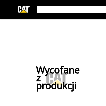
Wycofane
z
produkcji