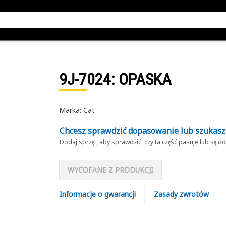
9J-7024
: OPASKA
Marka: Cat
Chcesz sprawdzić dopasowanie lub szukas
Dodaj sprzęt, aby sprawdzić, czy ta część pasuje lub są 
WYCOFANE Z PRODUKCJI
Informacje o gwarancji
Zasady zwrotów