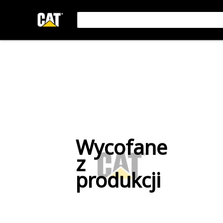
Wycofane
z
produkcji