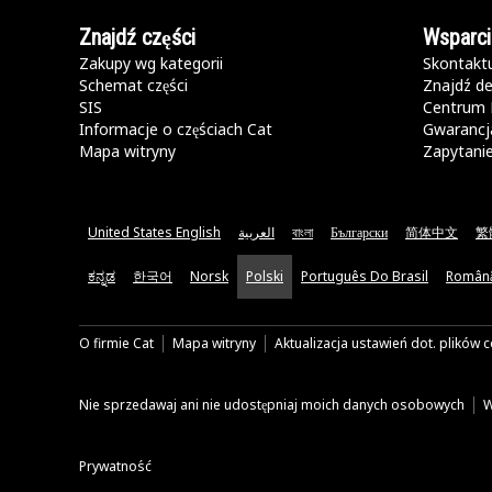
Znajdź części
Wsparci
Zakupy wg kategorii
Skontaktu
Schemat części
Znajdź de
SIS
Centrum 
Informacje o częściach Cat
Gwarancja
Mapa witryny
Zapytani
United States English
العربية
বাংলা
Български
简体中文
繁
ಕನ್ನಡ
한국어
Norsk
Polski
Português Do Brasil
Român
O firmie Cat
Mapa witryny
Aktualizacja ustawień dot. plików 
Nie sprzedawaj ani nie udostępniaj moich danych osobowych
W
Prywatność