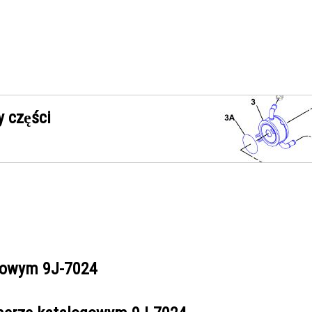
 części
ogowym
9J-7024