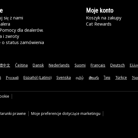
e
Moje konto
j się z nami
Koszyk na zakupy
alera
Cat Rewards
Pomocy dla dealerów.
 i zwroty
e o status zamówienia
體中文
Čeština
Dansk
Nederlands
Suomi
Français
Deutsch
Ελλη
ă
Русский
Español (Latino)
Svenska
தமிழ்
తెలుగు
ไทย
Türkçe
Укр
cookie
arunki prawne
Moje preferencje dotyczące marketingu