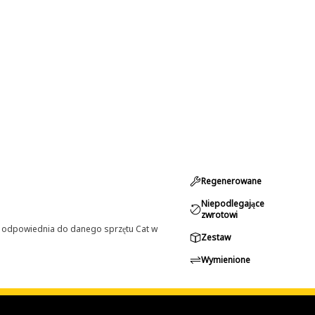
Regenerowane
Niepodlegające
zwrotowi
st odpowiednia do danego sprzętu Cat w
Zestaw
Wymienione