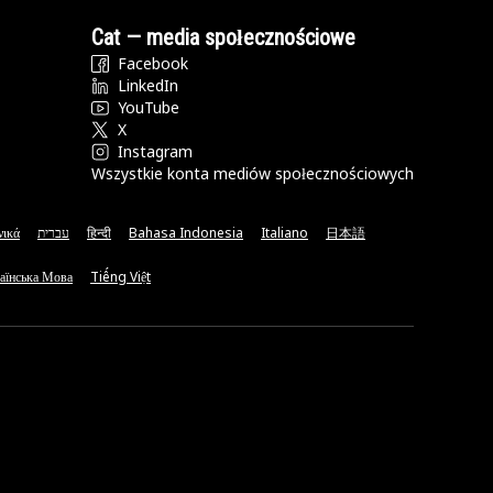
Cat — media społecznościowe
Facebook
LinkedIn
YouTube
X
Instagram
Wszystkie konta mediów społecznościowych
νικά
עברית
हिन्दी
Bahasa Indonesia
Italiano
日本語
аїнська Мова
Tiếng Việt