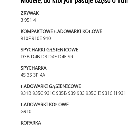
Modele, do których pasuje część o n
ZRYWAK
3 951 4
KOMPAKTOWE ŁADOWARKI KOŁOWE
910F 910E 910
SPYCHARKI GĄSIENICOWE
D3B D4B D3 D4E D4E SR
SPYCHARKA
4S 3S 3P 4A
ŁADOWARKI GĄSIENICOWE
931B 935C 931C 935B 939 933 935C II 931C II 931
ŁADOWARKI KOŁOWE
G910
KOPARKA