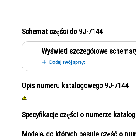
Schemat części do
9J-7144
Wyświetl szczegółowe schematy
Dodaj swój sprzęt
Opis numeru katalogowego
9J-7144
Specyfikacje części o numerze katal
Modele, do których pasuje część o n