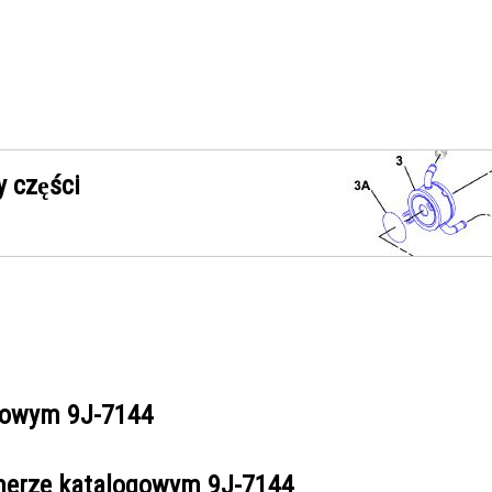
 części
ogowym
9J-7144
umerze katalogowym
9J-7144