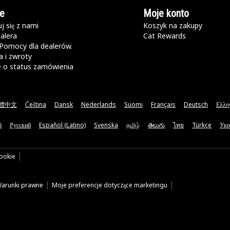
e
Moje konto
j się z nami
Koszyk na zakupy
alera
Cat Rewards
Pomocy dla dealerów.
 i zwroty
e o status zamówienia
體中文
Čeština
Dansk
Nederlands
Suomi
Français
Deutsch
Ελλη
ă
Русский
Español (Latino)
Svenska
தமிழ்
తెలుగు
ไทย
Türkçe
Укр
cookie
arunki prawne
Moje preferencje dotyczące marketingu