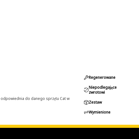
Regenerowane
Niepodlegające
zwrotowi
st odpowiednia do danego sprzętu Cat w
Zestaw
Wymienione