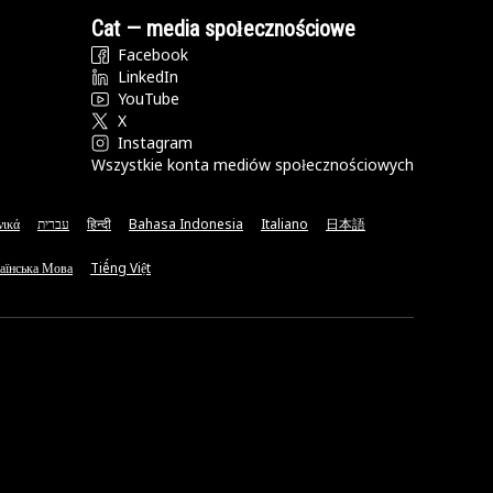
Cat — media społecznościowe
Facebook
LinkedIn
YouTube
X
Instagram
Wszystkie konta mediów społecznościowych
νικά
עברית
हिन्दी
Bahasa Indonesia
Italiano
日本語
аїнська Мова
Tiếng Việt