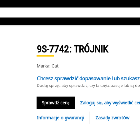
9S-7742
: TRÓJNIK
Marka: Cat
Chcesz sprawdzić dopasowanie lub szukas
Dodaj sprzęt, aby sprawdzić, czy ta część pasuje lub są 
Sprawdź cenę
Zaloguj się, aby wyświetlić ce
Informacje o gwarancji
Zasady zwrotów