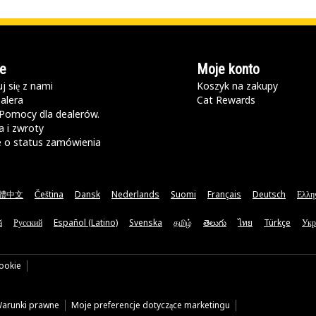
e
Moje konto
j się z nami
Koszyk na zakupy
alera
Cat Rewards
Pomocy dla dealerów.
 i zwroty
e o status zamówienia
體中文
Čeština
Dansk
Nederlands
Suomi
Français
Deutsch
Ελλη
ă
Русский
Español (Latino)
Svenska
தமிழ்
తెలుగు
ไทย
Türkçe
Укр
cookie
arunki prawne
Moje preferencje dotyczące marketingu