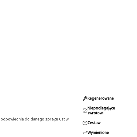
Regenerowane
Niepodlegające
zwrotowi
st odpowiednia do danego sprzętu Cat w
Zestaw
Wymienione