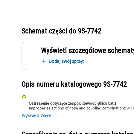
Schemat części do
9S-7742
Wyświetl szczegółowe schematy
Dodaj swój sprzęt
Opis numeru katalogowego
9S-7742
Ostrzeżenie dotyczące zespoł󷠰rzewod󷠧iętkich CatΠ
Improper selections of hose and coupling combinations will 
Wyświetl Więcej