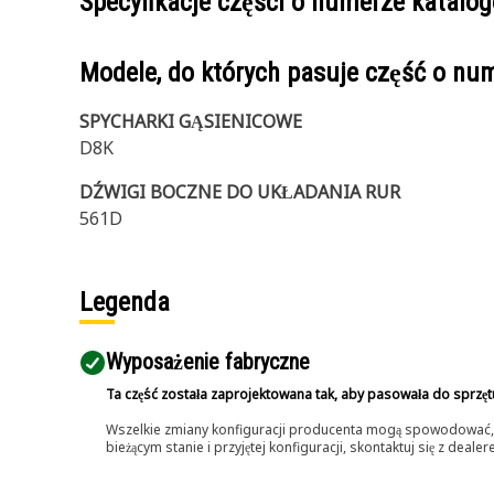
Specyfikacje części o numerze katal
Modele, do których pasuje część o n
SPYCHARKI GĄSIENICOWE
D8K
DŹWIGI BOCZNE DO UKŁADANIA RUR
561D
Legenda
Wyposażenie fabryczne
Ta część została zaprojektowana tak, aby pasowała do sprzęt
Wszelkie zmiany konfiguracji producenta mogą spowodować, że
bieżącym stanie i przyjętej konfiguracji, skontaktuj się z dea