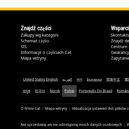
Znajdź części
Wsparci
Zakupy wg kategorii
Skontaktu
Schemat części
Znajdź de
SIS
Centrum 
Informacje o częściach Cat
Gwarancja
Mapa witryny
Zapytani
United States English
العربية
বাংলা
Български
简体中文
繁
ಕನ್ನಡ
한국어
Norsk
Polski
Português Do Brasil
Român
O firmie Cat
Mapa witryny
Aktualizacja ustawień dot. plików 
Nie sprzedawaj ani nie udostępniaj moich danych osobowych
W