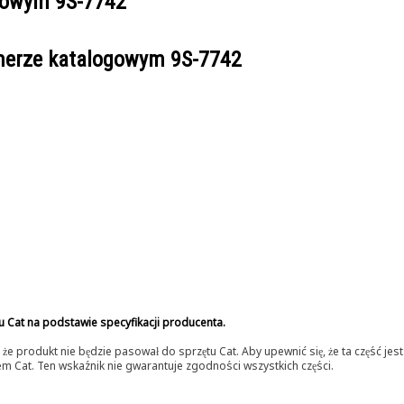
ogowym
9S-7742
umerze katalogowym
9S-7742
u Cat na podstawie specyfikacji producenta.
 produkt nie będzie pasował do sprzętu Cat. Aby upewnić się, że ta część je
lerem Cat. Ten wskaźnik nie gwarantuje zgodności wszystkich części.