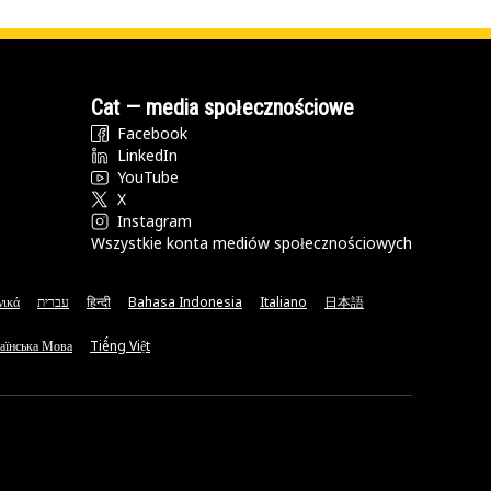
Cat — media społecznościowe
Facebook
LinkedIn
YouTube
X
Instagram
Wszystkie konta mediów społecznościowych
νικά
עברית
हिन्दी
Bahasa Indonesia
Italiano
日本語
аїнська Мова
Tiếng Việt