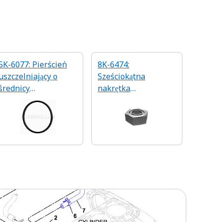
5K-6077: Pierścień
8K-6474:
uszczelniający o
Sześciokątna
średnicy
nakrętka
wewnętrznej 33 mm
uszczelniająca z
gwintem 7/8-20"r