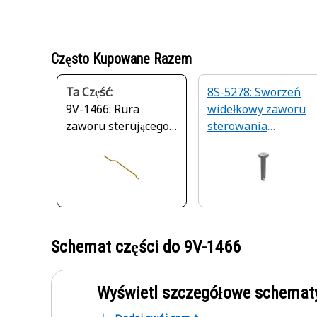
Często Kupowane Razem
Ta Część:
8S-5278: Sworzeń
9V-1466: Rura
widełkowy zaworu
zaworu sterującego
sterowania
układu
hamulcem
hamulcowego o
postojowym
średnicy
wewnętrznej 10,22
mm
Schemat części do
9V-1466
Wyświetl szczegółowe schematy