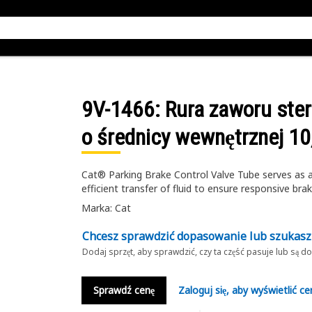
9V-1466
: Rura zaworu st
o średnicy wewnętrznej 1
Cat® Parking Brake Control Valve Tube serves as a c
efficient transfer of fluid to ensure responsive bra
Marka: Cat
Chcesz sprawdzić dopasowanie lub szukas
Dodaj sprzęt, aby sprawdzić, czy ta część pasuje lub są 
Sprawdź cenę
Zaloguj się, aby wyświetlić ce