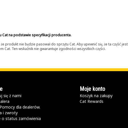
u Cat na podstawie specyfikacji producenta.
 produkt nie będzie pasował do sprzętu Cat. Aby upewnić się, że ta część je
lerem Cat. Ten wskaźnik nie gwarantuje zgodności wszystkich części.
e
Moje konto
j się z nami
Koszyk na zakupy
alera
Cat Rewards
Pomocy dla dealerów.
 i zwroty
e o status zamówienia