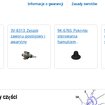
Informacje o gwarancji
Zasady zwrotów
3V-8313: Zespół
9K-6765: Pokrętło
zaworu-postojowy i
sterowania
awaryjny
hamulcem
postojowym 1/4
 części