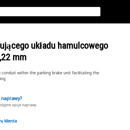
erującego układu hamulcowego
0,22 mm
onduit within the parking brake unit facilitating the
king
z naprawy?
dostępne opcje naprawy.
nę klienta