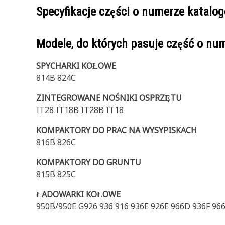
Specyfikacje części o numerze katal
Modele, do których pasuje część o n
SPYCHARKI KOŁOWE
814B 824C
ZINTEGROWANE NOŚNIKI OSPRZĘTU
IT28 IT18B IT28B IT18
KOMPAKTORY DO PRAC NA WYSYPISKACH
816B 826C
KOMPAKTORY DO GRUNTU
815B 825C
ŁADOWARKI KOŁOWE
950B/950E G926 936 916 936E 926E 966D 936F 966