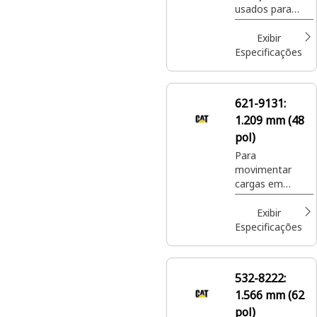
cultivo de
usados para
plantas.
movimentar
cargas em
Exibir
paletes em
Especificações
locais de
construção,
manipular
621-9131:
fertilizante e
1.209 mm (48
sementes
ensacados em
pol)
locais de
Para
paisagismo e
movimentar
cultivo de
cargas em
plantas.
paletes em
locais de
Exibir
construção,
Especificações
manipular
fertilizante e
sementes
532-8222:
ensacados em
1.566 mm (62
locais de
paisagismo e
pol)