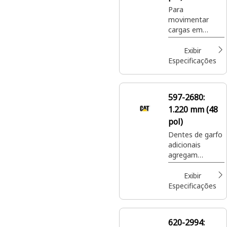
cultivo de
Para
plantas.
movimentar
cargas em
paletes em
locais de
Exibir
construção,
Especificações
manipular
fertilizante e
sementes
597-2680:
ensacados em
1.220 mm (48
locais de
paisagismo e
pol)
cultivo de
Dentes de garfo
plantas.
adicionais
agregam
versatilidade aos
porta-garfos
Exibir
para paletes
Especificações
para mover uma
ampla variedade
de materiais
620-2994:
paletizados em