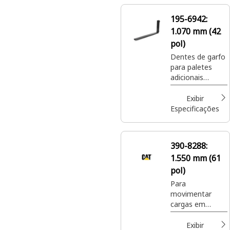
fertilizante e
sementes
195-6942:
ensacados em
1.070 mm (42
locais de
paisagismo e
pol)
cultivo de
Dentes de garfo
plantas.
para paletes
adicionais
agregam
versatilidade aos
Exibir
porta-garfos
Especificações
para paletes
para mover uma
ampla variedade
390-8288:
de materiais
1.550 mm (61
paletizados em
locais de
pol)
construção.
Para
movimentar
cargas em
paletes em
locais de
Exibir