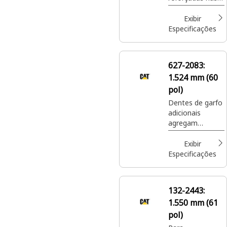
quais os porta-
garfos de palete
Exibir
padrão talvez
Especificações
não sejam
indicados.
627-2083:
1.524 mm (60
pol)
Dentes de garfo
adicionais
agregam
versatilidade aos
porta-garfos
Exibir
para paletes
Especificações
para mover uma
ampla variedade
de materiais
132-2443:
paletizados em
1.550 mm (61
locais de
construção.
pol)