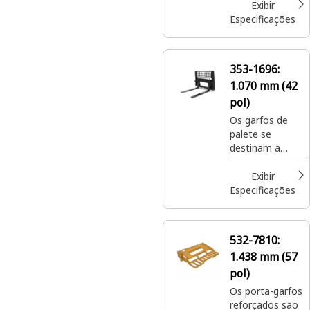
locais de
Exibir
construção,
Especificações
manipular
fertilizante e
sementes
353-1696:
ensacados em
1.070 mm (42
locais de
paisagismo e
pol)
cultivo de
Os garfos de
plantas.
palete se
destinam a
movimentar
cargas em
Exibir
paletes em
Especificações
locais de
construção,
manipular
532-7810:
fertilizante e
1.438 mm (57
sementes
ensacados em
pol)
locais de
Os porta-garfos
paisagismo e
reforçados são