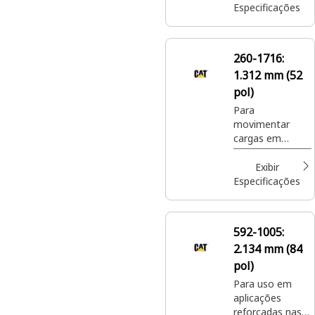
construção,
Especificações
manipular
fertilizante e
sementes
260-1716:
ensacados em
1.312 mm (52
locais de
paisagismo e
pol)
cultivo de
Para
plantas.
movimentar
cargas em
paletes em
locais de
Exibir
construção,
Especificações
manipular
fertilizante e
sementes
592-1005:
ensacados em
2.134 mm (84
locais de
paisagismo e
pol)
cultivo de
Para uso em
plantas.
aplicações
reforçadas nas