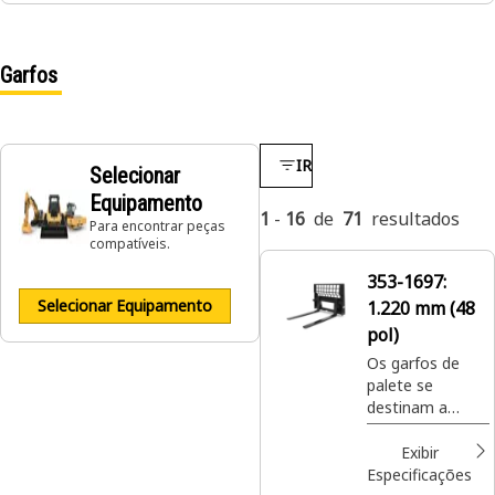
Garfos
IR
Selecionar
Equipamento
1
-
16
de
71
resultados
Para encontrar peças
compatíveis.
353-1697:
Selecionar Equipamento
1.220 mm (48
pol)
Os garfos de
palete se
destinam a
movimentar
cargas em
Exibir
paletes em
Especificações