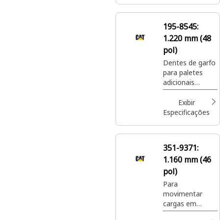
locais de
construção,
manipular
195-8545:
fertilizante e
1.220 mm (48
sementes
ensacados em
pol)
locais de
Dentes de garfo
paisagismo e
para paletes
cultivo de
adicionais
plantas.
agregam
versatilidade aos
Exibir
porta-garfos
Especificações
para paletes
para mover uma
ampla variedade
351-9371:
de materiais
1.160 mm (46
paletizados em
locais de
pol)
construção.
Para
movimentar
cargas em
paletes em