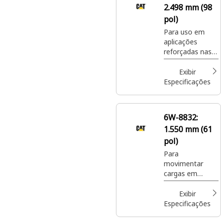
2.498 mm (98
locais de
construção.
pol)
Para uso em
aplicações
reforçadas nas
quais os porta-
garfos de palete
Exibir
padrão talvez
Especificações
não sejam
indicados.
6W-8832:
1.550 mm (61
pol)
Para
movimentar
cargas em
paletes em
locais de
Exibir
construção,
Especificações
manipular