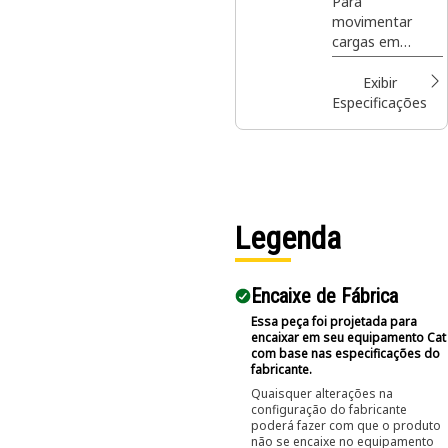
Para
movimentar
cargas em
paletes em
locais de
Exibir
construção,
Especificações
manipular
fertilizante e
sementes
ensacados em
locais de
paisagismo e
Legenda
cultivo de
plantas.
Encaixe de Fábrica
Essa peça foi projetada para
encaixar em seu equipamento Cat
com base nas especificações do
fabricante.
Quaisquer alterações na
configuração do fabricante
poderá fazer com que o produto
não se encaixe no equipamento