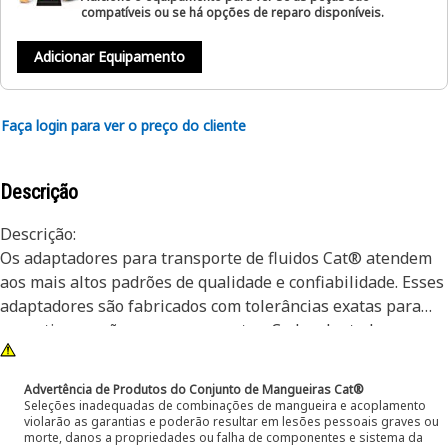
compatíveis ou se há opções de reparo disponíveis.
Adicionar Equipamento
Faça login para ver o preço do cliente
Descrição
Descrição:
Os adaptadores para transporte de fluidos Cat® atendem
aos mais altos padrões de qualidade e confiabilidade. Esses
adaptadores são fabricados com tolerâncias exatas para
garantir conexões sem vazamentos. Cada adaptador para
transporte de fluidos Cat é projetado para atingir ou
exceder os padrões do setor quanto à pressão operacional,
Advertência de Produtos do Conjunto de Mangueiras Cat®
capacidade de torque de montagem e proteção contra
Seleções inadequadas de combinações de mangueira e acoplamento
violarão as garantias e poderão resultar em lesões pessoais graves ou
corrosão para garantir uma vida útil longa e funcionalidade
morte, danos a propriedades ou falha de componentes e sistema da