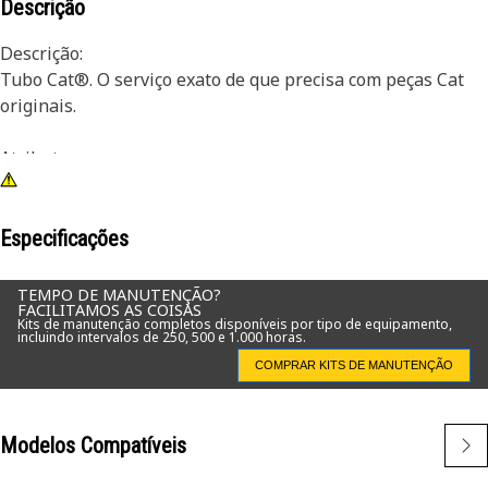
Descrição
Descrição:
Tubo Cat®. O serviço exato de que precisa com peças Cat
originais.
Atributos:
• Reposição direta do OEM (Original Equipment
Manufacturer, Fabricante de Equipamento Original)
Especificações
Aplicações:
• Para uso em diversas aplicações Cat.
TEMPO DE MANUTENÇÃO?
FACILITAMOS AS COISAS
Kits de manutenção completos disponíveis por tipo de equipamento,
incluindo intervalos de 250, 500 e 1.000 horas.
COMPRAR KITS DE MANUTENÇÃO
Modelos Compatíveis