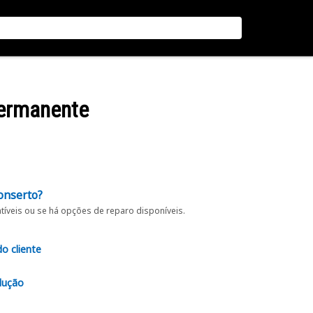
Permanente
onserto?
íveis ou se há opções de reparo disponíveis.
do cliente
lução