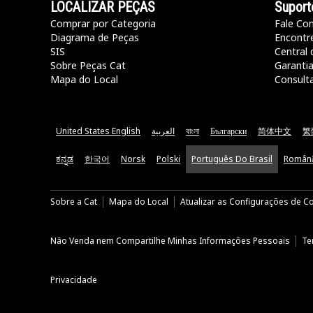
LOCALIZAR PEÇAS
Suport
Comprar por Categoria
Fale Co
Diagrama de Peças
Encontr
SIS
Central 
Sobre Peças Cat
Garanti
Mapa do Local
Consult
United States English
العربية
বাংলা
Български
简体中文
繁
ಕನ್ನಡ
한국어
Norsk
Polski
Português Do Brasil
Român
Sobre a Cat
Mapa do Local
Atualizar as Configurações de C
Não Venda nem Compartilhe Minhas Informações Pessoais
Te
Privacidade