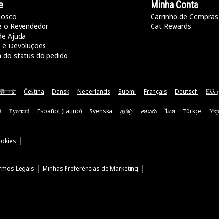
e
Minha Conta
nosco
Carrinho de Compras
e o Revendedor
Cat Rewards
de Ajuda
a e Devoluções
a do status do pedido
體中文
Čeština
Dansk
Nederlands
Suomi
Français
Deutsch
Ελλη
ă
Русский
Español (Latino)
Svenska
தமிழ்
తెలుగు
ไทย
Türkçe
Укр
ookies
rmos Legais
Minhas Preferências de Marketing