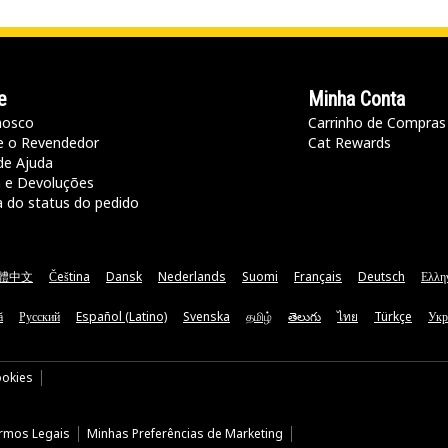
e
Minha Conta
nosco
Carrinho de Compras
e o Revendedor
Cat Rewards
de Ajuda
a e Devoluções
a do status do pedido
體中文
Čeština
Dansk
Nederlands
Suomi
Français
Deutsch
Ελλη
ă
Русский
Español (Latino)
Svenska
தமிழ்
తెలుగు
ไทย
Türkçe
Укр
ookies
rmos Legais
Minhas Preferências de Marketing