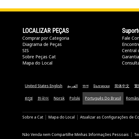
LOCALIZAR PEÇAS
Suport
Comprar por Categoria
Fale Co
Diagrama de Peças
Encontr
SIS
Central 
Sobre Peças Cat
Garanti
Mapa do Local
Consult
United States English
العربية
বাংলা
Български
简体中文
繁
ಕನ್ನಡ
한국어
Norsk
Polski
Português Do Brasil
Român
Sobre a Cat
Mapa do Local
Atualizar as Configurações de C
Não Venda nem Compartilhe Minhas Informações Pessoais
Te