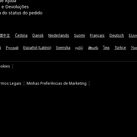
de Ajuda
a e Devoluções
a do status do pedido
體中文
Čeština
Dansk
Nederlands
Suomi
Français
Deutsch
Ελλη
ă
Русский
Español (Latino)
Svenska
தமிழ்
తెలుగు
ไทย
Türkçe
Укр
ookies
rmos Legais
Minhas Preferências de Marketing