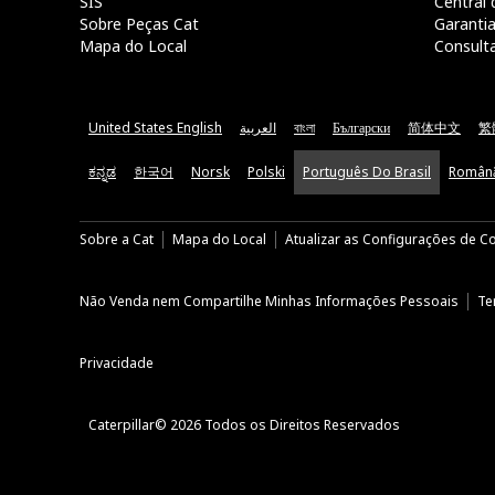
SIS
Central 
Sobre Peças Cat
Garanti
Mapa do Local
Consult
United States English
العربية
বাংলা
Български
简体中文
繁
ಕನ್ನಡ
한국어
Norsk
Polski
Português Do Brasil
Român
Sobre a Cat
Mapa do Local
Atualizar as Configurações de C
Não Venda nem Compartilhe Minhas Informações Pessoais
Te
Privacidade
Caterpillar© 2026 Todos os Direitos Reservados