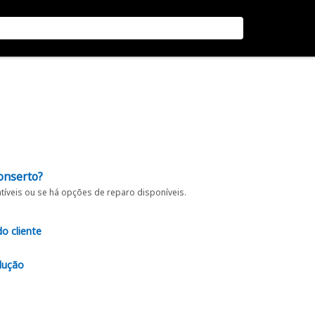
onserto?
íveis ou se há opções de reparo disponíveis.
do cliente
lução