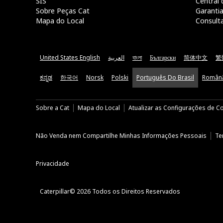
SIS
Central 
Sobre Peças Cat
Garanti
Mapa do Local
Consult
United States English
العربية
বাংলা
Български
简体中文
繁
ಕನ್ನಡ
한국어
Norsk
Polski
Português Do Brasil
Român
Sobre a Cat
Mapa do Local
Atualizar as Configurações de C
Não Venda nem Compartilhe Minhas Informações Pessoais
Te
Privacidade
Caterpillar© 2026 Todos os Direitos Reservados