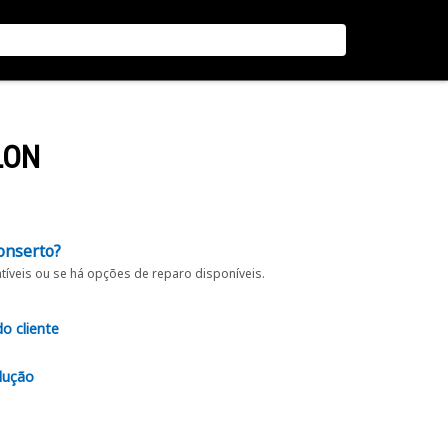
LON
onserto?
íveis ou se há opções de reparo disponíveis.
do cliente
lução