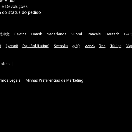
de Ajuda
a e Devoluções
a do status do pedido
體中文
Čeština
Dansk
Nederlands
Suomi
Français
Deutsch
Ελλη
ă
Русский
Español (Latino)
Svenska
தமிழ்
తెలుగు
ไทย
Türkçe
Укр
ookies
rmos Legais
Minhas Preferências de Marketing