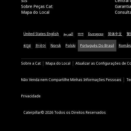
SIS
Central 
Sobre Peças Cat
Garanti
Mapa do Local
Consult
United States English
العربية
বাংলা
Български
简体中文
繁
ಕನ್ನಡ
한국어
Norsk
Polski
Português Do Brasil
Român
Sobre a Cat
Mapa do Local
Atualizar as Configurações de C
Não Venda nem Compartilhe Minhas Informações Pessoais
Te
Privacidade
Caterpillar© 2026 Todos os Direitos Reservados