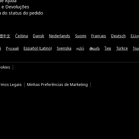
de Ajuda
a e Devoluções
a do status do pedido
體中文
Čeština
Dansk
Nederlands
Suomi
Français
Deutsch
Ελλη
ă
Русский
Español (Latino)
Svenska
தமிழ்
తెలుగు
ไทย
Türkçe
Укр
ookies
rmos Legais
Minhas Preferências de Marketing