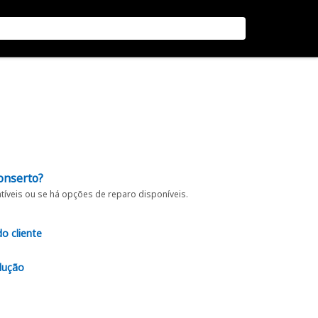
onserto?
íveis ou se há opções de reparo disponíveis.
do cliente
lução