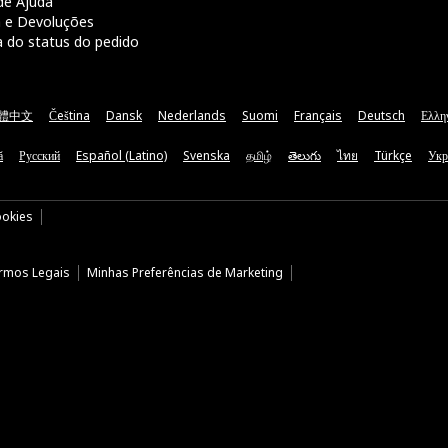
de Ajuda
a e Devoluções
a do status do pedido
體中文
Čeština
Dansk
Nederlands
Suomi
Français
Deutsch
Ελλη
ă
Русский
Español (Latino)
Svenska
தமிழ்
తెలుగు
ไทย
Türkçe
Укр
ookies
rmos Legais
Minhas Preferências de Marketing