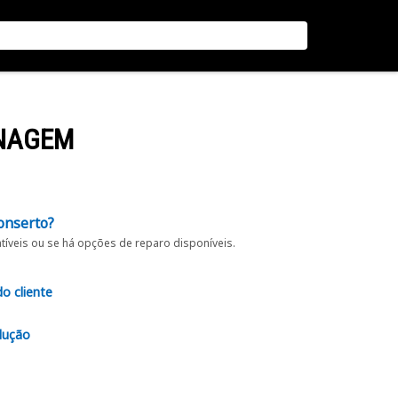
ENAGEM
onserto?
íveis ou se há opções de reparo disponíveis.
do cliente
lução