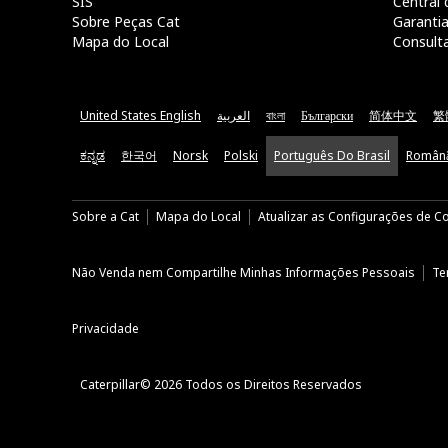
SIS
Central 
Sobre Peças Cat
Garanti
Mapa do Local
Consult
United States English
العربية
বাংলা
Български
简体中文
繁
ಕನ್ನಡ
한국어
Norsk
Polski
Português Do Brasil
Român
Sobre a Cat
Mapa do Local
Atualizar as Configurações de C
Não Venda nem Compartilhe Minhas Informações Pessoais
Te
Privacidade
Caterpillar© 2026 Todos os Direitos Reservados