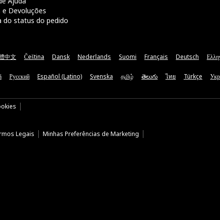
de Ajuda
a e Devoluções
a do status do pedido
體中文
Čeština
Dansk
Nederlands
Suomi
Français
Deutsch
Ελλη
ă
Русский
Español (Latino)
Svenska
தமிழ்
తెలుగు
ไทย
Türkçe
Укр
ookies
rmos Legais
Minhas Preferências de Marketing