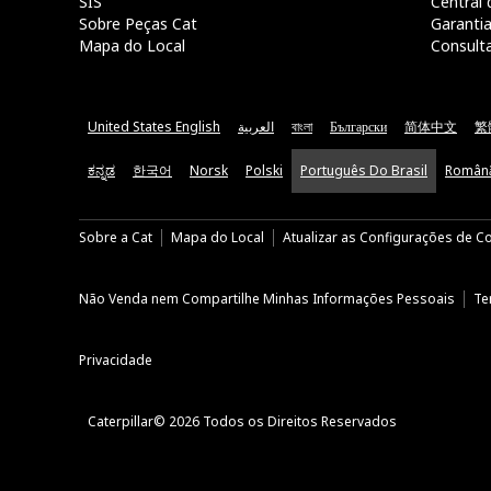
SIS
Central 
Sobre Peças Cat
Garanti
Mapa do Local
Consult
United States English
العربية
বাংলা
Български
简体中文
繁
ಕನ್ನಡ
한국어
Norsk
Polski
Português Do Brasil
Român
Sobre a Cat
Mapa do Local
Atualizar as Configurações de C
Não Venda nem Compartilhe Minhas Informações Pessoais
Te
Privacidade
Caterpillar© 2026 Todos os Direitos Reservados