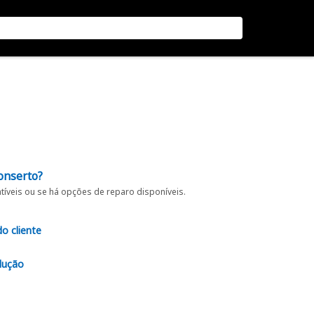
onserto?
íveis ou se há opções de reparo disponíveis.
do cliente
lução