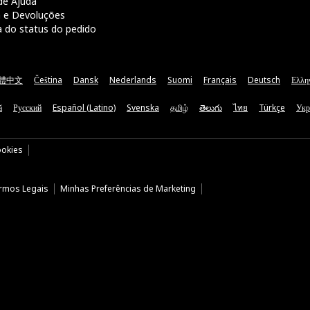
de Ajuda
a e Devoluções
a do status do pedido
體中文
Čeština
Dansk
Nederlands
Suomi
Français
Deutsch
Ελλη
ă
Русский
Español (Latino)
Svenska
தமிழ்
తెలుగు
ไทย
Türkçe
Укр
ookies
rmos Legais
Minhas Preferências de Marketing