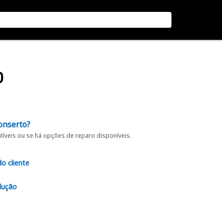
O
onserto?
íveis ou se há opções de reparo disponíveis.
do cliente
lução