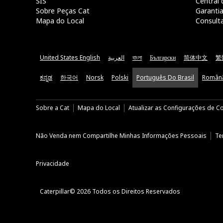
SIS
Central 
Sobre Peças Cat
Garanti
Mapa do Local
Consult
United States English
العربية
বাংলা
Български
简体中文
繁
ಕನ್ನಡ
한국어
Norsk
Polski
Português Do Brasil
Român
Sobre a Cat
Mapa do Local
Atualizar as Configurações de C
Não Venda nem Compartilhe Minhas Informações Pessoais
Te
Privacidade
Caterpillar© 2026 Todos os Direitos Reservados