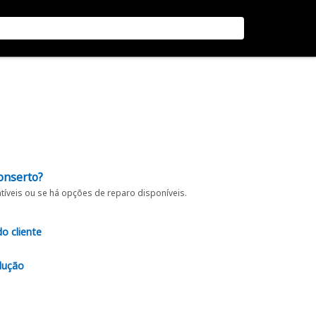
onserto?
íveis ou se há opções de reparo disponíveis.
do cliente
lução