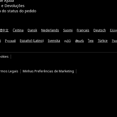
de Ajuda
a e Devoluções
a do status do pedido
體中文
Čeština
Dansk
Nederlands
Suomi
Français
Deutsch
Ελλη
ă
Русский
Español (Latino)
Svenska
தமிழ்
తెలుగు
ไทย
Türkçe
Укр
ookies
rmos Legais
Minhas Preferências de Marketing