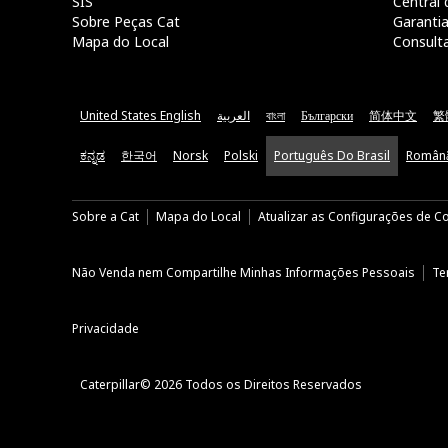
SIS
Central 
Sobre Peças Cat
Garanti
Mapa do Local
Consult
United States English
العربية
বাংলা
Български
简体中文
繁
ಕನ್ನಡ
한국어
Norsk
Polski
Português Do Brasil
Român
Sobre a Cat
Mapa do Local
Atualizar as Configurações de C
Não Venda nem Compartilhe Minhas Informações Pessoais
Te
Privacidade
Caterpillar© 2026 Todos os Direitos Reservados