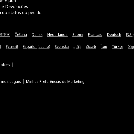
de Ajuda
a e Devoluções
a do status do pedido
體中文
Čeština
Dansk
Nederlands
Suomi
Français
Deutsch
Ελλη
ă
Русский
Español (Latino)
Svenska
தமிழ்
తెలుగు
ไทย
Türkçe
Укр
ookies
rmos Legais
Minhas Preferências de Marketing