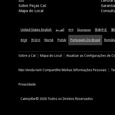
SIS
Central 
Sobre Peças Cat
Garanti
Mapa do Local
Consult
United States English
العربية
বাংলা
Български
简体中文
繁
ಕನ್ನಡ
한국어
Norsk
Polski
Português Do Brasil
Român
Sobre a Cat
Mapa do Local
Atualizar as Configurações de C
Não Venda nem Compartilhe Minhas Informações Pessoais
Te
Privacidade
Caterpillar© 2026 Todos os Direitos Reservados