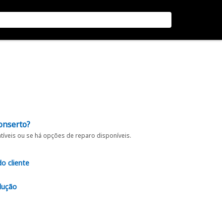
onserto?
íveis ou se há opções de reparo disponíveis.
do cliente
lução