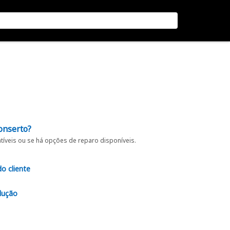
onserto?
íveis ou se há opções de reparo disponíveis.
do cliente
lução