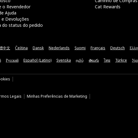
nosco
Carrinho de Compras
e o Revendedor
Cat Rewards
de Ajuda
a e Devoluções
a do status do pedido
體中文
Čeština
Dansk
Nederlands
Suomi
Français
Deutsch
Ελλη
ă
Русский
Español (Latino)
Svenska
தமிழ்
తెలుగు
ไทย
Türkçe
Укр
ookies
rmos Legais
Minhas Preferências de Marketing