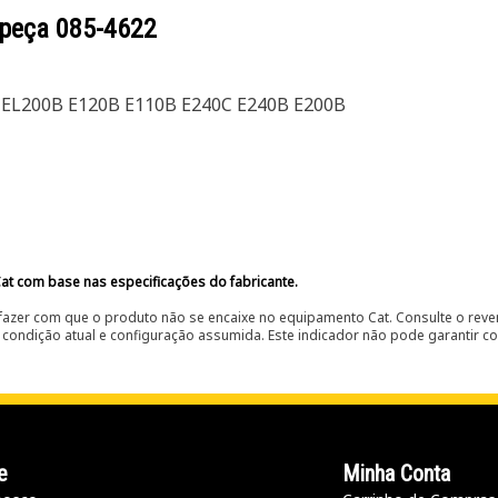
 peça
085-4622
0C EL200B E120B E110B E240C E240B E200B
at com base nas especificações do fabricante.
fazer com que o produto não se encaixe no equipamento Cat. Consulte o reve
condição atual e configuração assumida. Este indicador não pode garantir c
e
Minha Conta