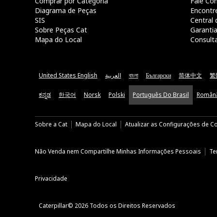
Comprar por Categoria
Fale Co
Diagrama de Peças
Encontr
SIS
Central 
Sobre Peças Cat
Garanti
Mapa do Local
Consult
United States English
العربية
বাংলা
Български
简体中文
繁
ಕನ್ನಡ
한국어
Norsk
Polski
Português Do Brasil
Român
Sobre a Cat
Mapa do Local
Atualizar as Configurações de C
Não Venda nem Compartilhe Minhas Informações Pessoais
Te
Privacidade
Caterpillar© 2026 Todos os Direitos Reservados