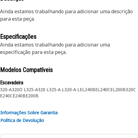
Ainda estamos trabalhando para adicionar uma descrição
para esta peça.
Especificações
Ainda estamos trabalhando para adicionar uma
especificação para esta peça.
Modelos Compatíveis
Escavadeira
320-A
320D L
325-A
320 L
325-A L
320-A L
EL240B
EL240C
EL200B
320C
E240C
E240B
E200B
Informações Sobre Garantia
Política de Devolução