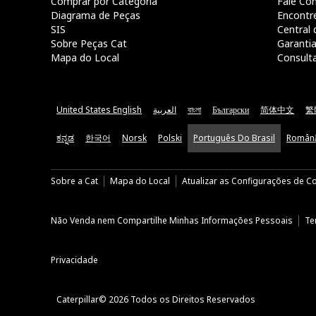
Comprar por Categoria
Fale Co
Diagrama de Peças
Encontr
SIS
Central 
Sobre Peças Cat
Garanti
Mapa do Local
Consult
United States English
العربية
বাংলা
Български
简体中文
繁
ಕನ್ನಡ
한국어
Norsk
Polski
Português Do Brasil
Român
Sobre a Cat
Mapa do Local
Atualizar as Configurações de C
Não Venda nem Compartilhe Minhas Informações Pessoais
Te
Privacidade
Caterpillar© 2026 Todos os Direitos Reservados