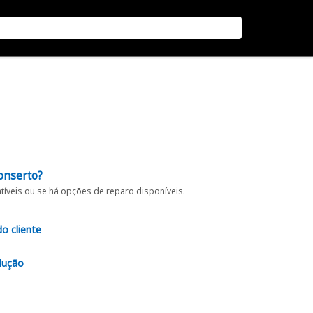
onserto?
íveis ou se há opções de reparo disponíveis.
do cliente
lução