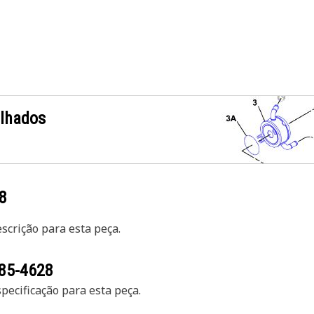
alhados
8
crição para esta peça.
85-4628
ecificação para esta peça.