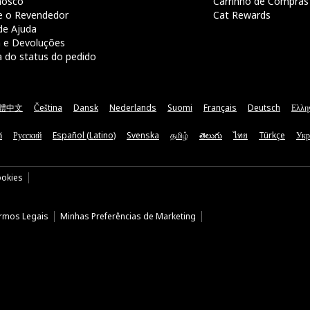
nosco
Carrinho de Compras
e o Revendedor
Cat Rewards
de Ajuda
a e Devoluções
a do status do pedido
體中文
Čeština
Dansk
Nederlands
Suomi
Français
Deutsch
Ελλη
ă
Русский
Español (Latino)
Svenska
தமிழ்
తెలుగు
ไทย
Türkçe
Укр
ookies
rmos Legais
Minhas Preferências de Marketing