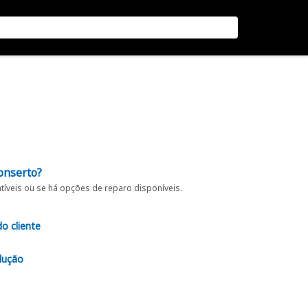
onserto?
íveis ou se há opções de reparo disponíveis.
do cliente
lução