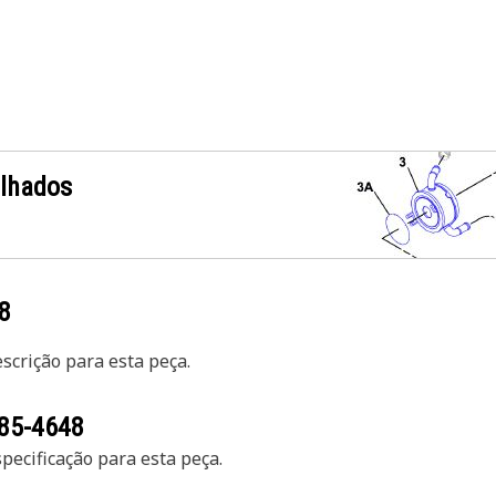
alhados
8
crição para esta peça.
85-4648
ecificação para esta peça.