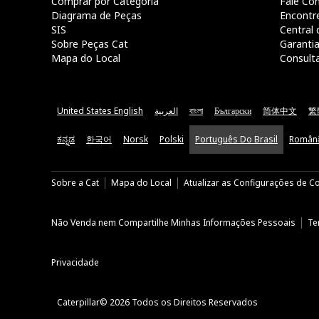
Comprar por Categoria
Fale Co
Diagrama de Peças
Encontr
SIS
Central 
Sobre Peças Cat
Garanti
Mapa do Local
Consult
United States English
العربية
বাংলা
Български
简体中文
繁
ಕನ್ನಡ
한국어
Norsk
Polski
Português Do Brasil
Român
Sobre a Cat
Mapa do Local
Atualizar as Configurações de C
Não Venda nem Compartilhe Minhas Informações Pessoais
Te
Privacidade
Caterpillar© 2026 Todos os Direitos Reservados