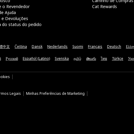
nosco
Carrinho de Compras
e o Revendedor
Cat Rewards
de Ajuda
a e Devoluções
a do status do pedido
體中文
Čeština
Dansk
Nederlands
Suomi
Français
Deutsch
Ελλη
ă
Русский
Español (Latino)
Svenska
தமிழ்
తెలుగు
ไทย
Türkçe
Укр
ookies
rmos Legais
Minhas Preferências de Marketing