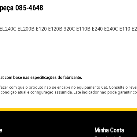
 peça
085-4648
B EL240C EL200B E120 E120B 320C E110B E240 E240C E110 E
at com base nas especificações do fabricante.
fazer com que o produto não se encaixe no equipamento Cat. Consulte o reve
condição atual e configuração assumida. Este indicador não pode garantir c
e
Minha Conta