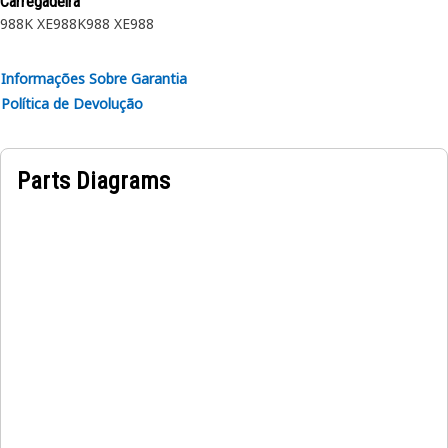
Carregadeira
988K XE
988K
988 XE
988
Atributos:
• Fabricada segundo uma especificação precisa e construída
Informações Sobre Garantia
para fins de durabilidade, confiabilidade e produtividade.
Política de Devolução
• Feito de materiais duráveis que oferecem robustez e
resistência à corrosão.
• O anel de retenção comprimido é inserido no sulco ou
Parts Diagrams
recesso no diâmetro interno.
• Área da Superfície: 0,004 m².
Aplicações:
Um Anel de Retenção Interno é usado para fixar e manter
componentes dentro do conjunto do cilindro do braço de
uma escavadeira hidráulica.