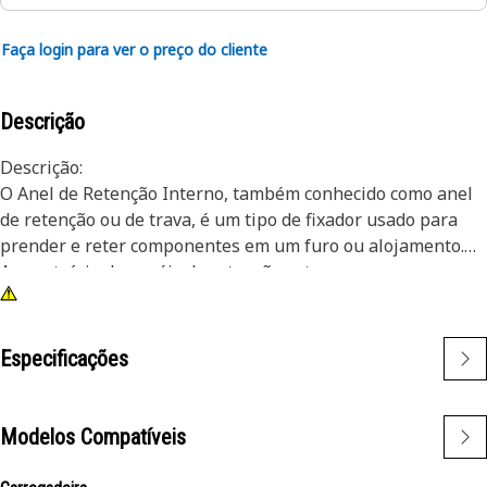
Faça login para ver o preço do cliente
Descrição
Descrição:
O Anel de Retenção Interno, também conhecido como anel
de retenção ou de trava, é um tipo de fixador usado para
prender e reter componentes em um furo ou alojamento.
Ao contrário dos anéis de retenção externos que se
encaixam em um eixo ou pino, os anéis de retenção
internos são instalados dentro de um furo ou ranhura para
manter os componentes no lugar. A principal finalidade de
Especificações
um anel de retenção interno é evitar o movimento axial ou
o deslocamento de componentes dentro de um furo ou
alojamento. Ele atua como um dispositivo de retenção,
Modelos Compatíveis
mantendo componentes como rolamentos, eixos ou
vedações firmemente no lugar.