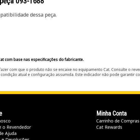
 peça
093-1688
atibilidade dessa peça.
at com base nas especificações do fabricante.
fazer com que o produto não se encaixe no equipamento Cat. Consulte o reve
condição atual e configuração assumida. Este indicador não pode garantir c
e
Minha Conta
nosco
Carrinho de Compras
e o Revendedor
Cat Rewards
de Ajuda
a e Devoluções