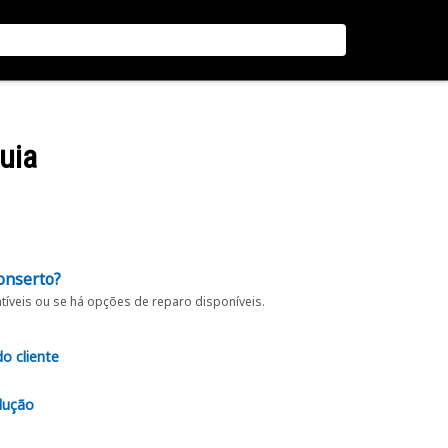
uia
onserto?
íveis ou se há opções de reparo disponíveis.
do cliente
lução