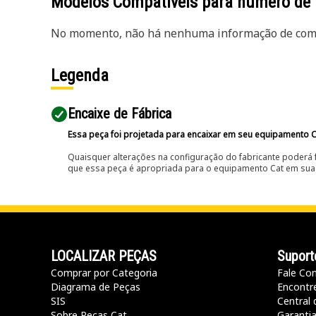
Modelos Compatíveis para número de
No momento, não há nenhuma informação de comp
Legenda
Encaixe de Fábrica
Essa peça foi projetada para encaixar em seu equipamento C
Quaisquer alterações na configuração do fabricante poderá 
que essa peça é apropriada para o equipamento Cat em sua 
LOCALIZAR PEÇAS
Suport
Comprar por Categoria
Fale Co
Diagrama de Peças
Encontr
SIS
Central 
Sobre Peças Cat
Garanti