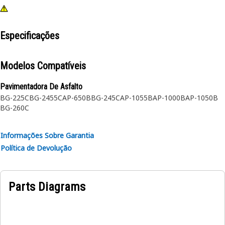
Especificações
Modelos Compatíveis
Pavimentadora De Asfalto
BG-225C
BG-2455C
AP-650B
BG-245C
AP-1055B
AP-1000B
AP-1050B
BG-260C
Informações Sobre Garantia
Política de Devolução
Parts Diagrams