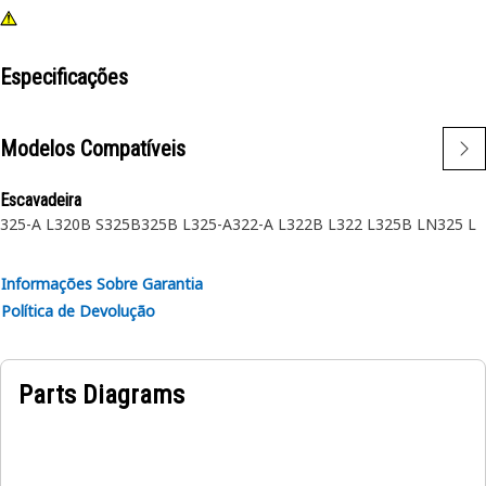
Especificações
Modelos Compatíveis
Escavadeira
325-A L
320B S
325B
325B L
325-A
322-A L
322B L
322 L
325B LN
325 L
Informações Sobre Garantia
Política de Devolução
Parts Diagrams