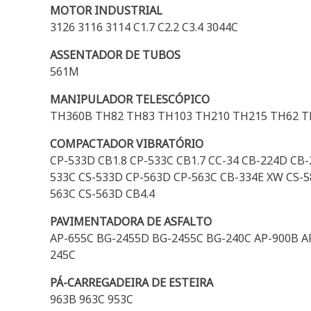
MOTOR INDUSTRIAL
3126 3116 3114 C1.7 C2.2 C3.4 3044C
ASSENTADOR DE TUBOS
561M
MANIPULADOR TELESCÓPICO
TH360B TH82 TH83 TH103 TH210 TH215 TH62 
COMPACTADOR VIBRATÓRIO
CP-533D CB1.8 CP-533C CB1.7 CC-34 CB-224D CB
533C CS-533D CP-563D CP-563C CB-334E XW CS-58
563C CS-563D CB4.4
PAVIMENTADORA DE ASFALTO
AP-655C BG-2455D BG-2455C BG-240C AP-900B A
245C
PÁ-CARREGADEIRA DE ESTEIRA
963B 963C 953C