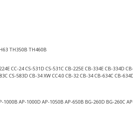
TH63 TH350B TH460B
-224E CC-24 CS-531D CS-531C CB-225E CB-334E CB-334D CB
3C CS-583D CB-34 XW CC4.0 CB-32 CB-34 CB-634C CB-634D
P-1000B AP-1000D AP-1050B AP-650B BG-260D BG-260C AP