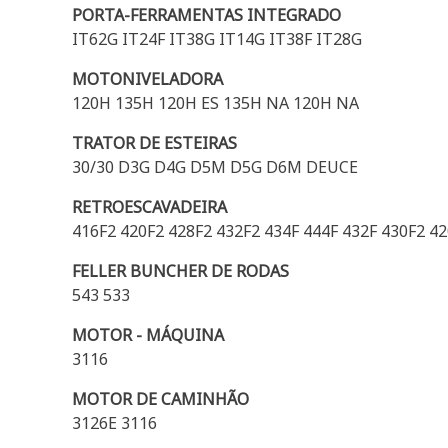
PORTA-FERRAMENTAS INTEGRADO
IT62G IT24F IT38G IT14G IT38F IT28G
MOTONIVELADORA
120H 135H 120H ES 135H NA 120H NA
TRATOR DE ESTEIRAS
30/30 D3G D4G D5M D5G D6M DEUCE
RETROESCAVADEIRA
416F2 420F2 428F2 432F2 434F 444F 432F 430F2 42
FELLER BUNCHER DE RODAS
543 533
MOTOR - MÁQUINA
3116
MOTOR DE CAMINHÃO
3126E 3116