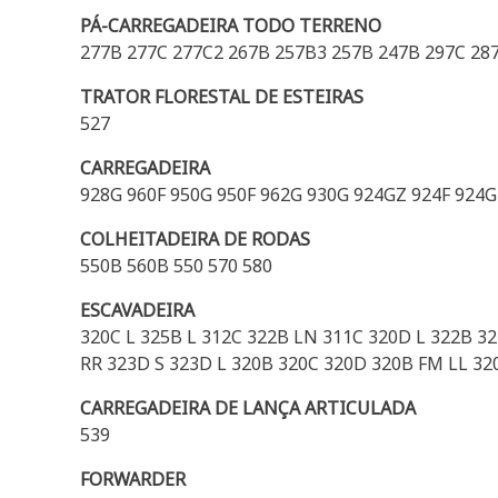
PÁ-CARREGADEIRA TODO TERRENO
277B 277C 277C2 267B 257B3 257B 247B 297C 28
TRATOR FLORESTAL DE ESTEIRAS
527
CARREGADEIRA
928G 960F 950G 950F 962G 930G 924GZ 924F 924G 
COLHEITADEIRA DE RODAS
550B 560B 550 570 580
ESCAVADEIRA
320C L 325B L 312C 322B LN 311C 320D L 322B 3
RR 323D S 323D L 320B 320C 320D 320B FM LL 32
CARREGADEIRA DE LANÇA ARTICULADA
539
FORWARDER