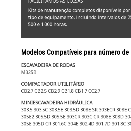
FACILITAMOS AS COISAS
Kits de manutenção completos disponíveis por
tipo de equipamento, incluindo intervalos de 2
500 e 1.000 horas.
Modelos Compatíveis para número de
ESCAVADEIRA DE RODAS
M325B
COMPACTADOR UTILITÁRIO
CB2.7 CB2.5 CB2.9 CB1.8 CB1.7 CC2.7
MINIESCAVADEIRA HIDRÁULICA
303.5 303.5C 303.5E 303.5D 308E SR 303ECR 308E 
305E2 305.5D 305.5E 303CR 303C CR 308E 308D 304
305E 305D CR 301.6C 304E 302.4D 301.7D 301.8C 3