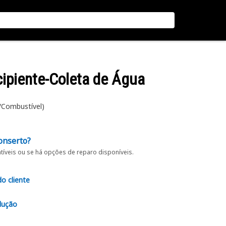
cipiente-Coleta de Água
/Combustível)
onserto?
íveis ou se há opções de reparo disponíveis.
do cliente
lução