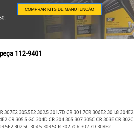
COMPRAR KITS DE MANUTENÇÃO
50,
 peça
112-9401
CR 307E2 305.5E2 302.5 301.7D CR 301.7CR 306E2 301.8 304E
E2 CR 305.5 GC 304D CR 304 305 307 305C CR 303E CR 302CR
03.5E2 302.5C 304.5 303.5CR 302.7CR 302.7D 308E2