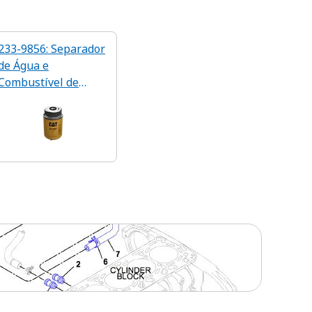
233-9856: Separador
de Água e
Combustível de
Eficiência Padrão