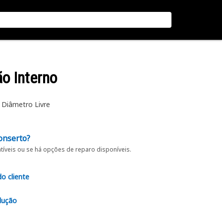
ão Interno
Diâmetro Livre
onserto?
íveis ou se há opções de reparo disponíveis.
do cliente
lução