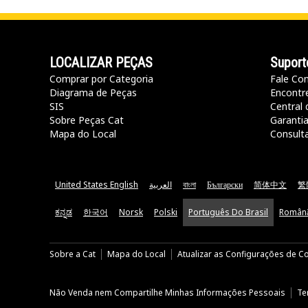
LOCALIZAR PEÇAS
Suport
Comprar por Categoria
Fale Co
Diagrama de Peças
Encontr
SIS
Central 
Sobre Peças Cat
Garanti
Mapa do Local
Consult
United States English
العربية
বাংলা
Български
简体中文
繁
ಕನ್ನಡ
한국어
Norsk
Polski
Português Do Brasil
Român
Sobre a Cat
Mapa do Local
Atualizar as Configurações de C
Não Venda nem Compartilhe Minhas Informações Pessoais
Te