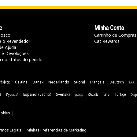
e
Minha Conta
nosco
Carrinho de Compras
e o Revendedor
Cat Rewards
de Ajuda
a e Devoluções
a do status do pedido
體中文
Čeština
Dansk
Nederlands
Suomi
Français
Deutsch
Ελλη
ă
Русский
Español (Latino)
Svenska
தமிழ்
తెలుగు
ไทย
Türkçe
Укр
ookies
rmos Legais
Minhas Preferências de Marketing