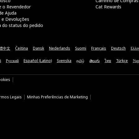
nosco
Carrinho de Compras
e o Revendedor
Cat Rewards
de Ajuda
a e Devoluções
a do status do pedido
體中文
Čeština
Dansk
Nederlands
Suomi
Français
Deutsch
Ελλη
ă
Русский
Español (Latino)
Svenska
தமிழ்
తెలుగు
ไทย
Türkçe
Укр
ookies
rmos Legais
Minhas Preferências de Marketing