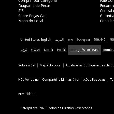
Comprar por Categoria
Fale Co
Diagrama de Peças
Encontr
SIS
Central 
Sobre Peças Cat
Garanti
Mapa do Local
Consult
United States English
العربية
বাংলা
Български
简体中文
繁
ಕನ್ನಡ
한국어
Norsk
Polski
Português Do Brasil
Român
Sobre a Cat
Mapa do Local
Atualizar as Configurações de C
Não Venda nem Compartilhe Minhas Informações Pessoais
Te
Privacidade
Caterpillar© 2026 Todos os Direitos Reservados