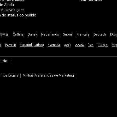
de Ajuda
a e Devoluções
a do status do pedido
體中文
Čeština
Dansk
Nederlands
Suomi
Français
Deutsch
Ελλη
ă
Русский
Español (Latino)
Svenska
தமிழ்
తెలుగు
ไทย
Türkçe
Укр
ookies
rmos Legais
Minhas Preferências de Marketing