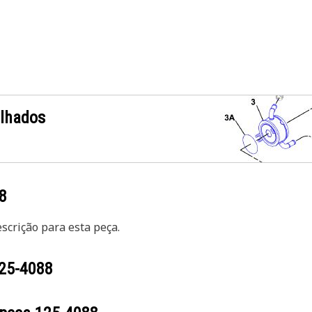
alhados
8
crição para esta peça.
25-4088