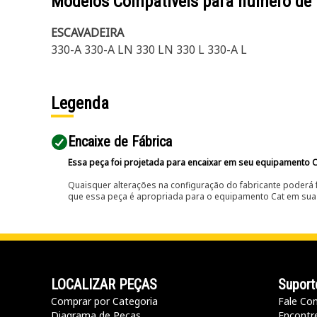
Modelos Compatíveis para número de
ESCAVADEIRA
330-A 330-A LN 330 LN 330 L 330-A L
Legenda
Encaixe de Fábrica
Essa peça foi projetada para encaixar em seu equipamento C
Quaisquer alterações na configuração do fabricante poderá 
que essa peça é apropriada para o equipamento Cat em sua 
LOCALIZAR PEÇAS
Suport
Comprar por Categoria
Fale Co
Diagrama de Peças
Encontr