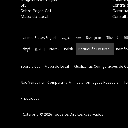
SIS
Central 
Sobre Peças Cat
Garanti
Mapa do Local
Consult
United States English
العربية
বাংলা
Български
简体中文
繁
ಕನ್ನಡ
한국어
Norsk
Polski
Português Do Brasil
Român
Sobre a Cat
Mapa do Local
Atualizar as Configurações de C
Não Venda nem Compartilhe Minhas Informações Pessoais
Te
Privacidade
Caterpillar© 2026 Todos os Direitos Reservados