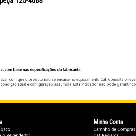
 peça
125-4088
at com base nas especificações do fabricante.
fazer com que o produto não se encaixe no equipamento Cat. Consulte o reve
condição atual e configuração assumida. Este indicador não pode garantir c
e
Minha Conta
nosco
Carrinho de Compras
e o Revendedor
Cat Rewards